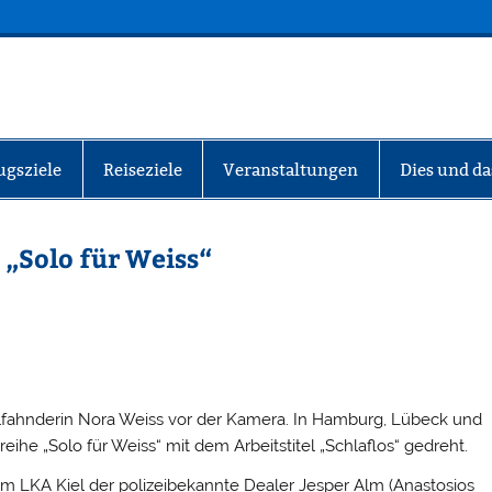
INFO-BERLIN
ugsziele
Reiseziele
Veranstaltungen
Dies und da
„Solo für Weiss“
lfahnderin Nora Weiss vor der Kamera. In Hamburg, Lübeck und
reihe „Solo für Weiss“ mit dem Arbeitstitel „Schlaflos“ gedreht.
m LKA Kiel der polizeibekannte Dealer Jesper Alm (Anastosios