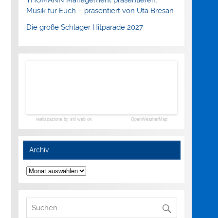
Musik für Euch – präsentiert von Uta Bresan
Die große Schlager Hitparade 2027
realizzazione by siti web ok
OpenWeatherMap
Archiv
Archiv