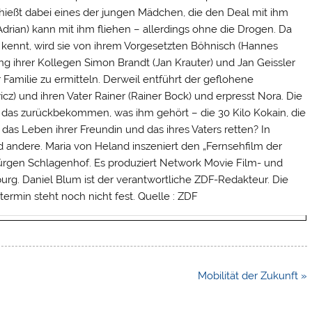
schießt dabei eines der jungen Mädchen, die den Deal mit ihm
Adrian) kann mit ihm fliehen – allerdings ohne die Drogen. Da
kennt, wird sie von ihrem Vorgesetzten Böhnisch (Hannes
g ihrer Kollegen Simon Brandt (Jan Krauter) und Jan Geissler
 Familie zu ermitteln. Derweil entführt der geflohene
z) und ihren Vater Rainer (Rainer Bock) und erpresst Nora. Die
t das zurückbekommen, was ihm gehört – die 30 Kilo Kokain, die
das Leben ihrer Freundin und das ihres Vaters retten? In
d andere. Maria von Heland inszeniert den „Fernsehfilm der
rgen Schlagenhof. Es produziert Network Movie Film- und
g. Daniel Blum ist der verantwortliche ZDF-Redakteur. Die
ermin steht noch nicht fest. Quelle : ZDF
Mobilität der Zukunft »