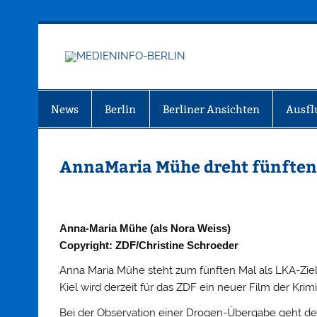
Zum
Inhalt
springen
MEDIEN
Just another WordPress site
News
Berlin
Berliner Ansichten
Ausfl
AnnaMaria Mühe dreht fünften 
Anna-Maria Mühe (als Nora Weiss)
Copyright: ZDF/Christine Schroeder
Anna Maria Mühe steht zum fünften Mal als LKA-Zie
Kiel wird derzeit für das ZDF ein neuer Film der Krimi
Bei der Observation einer Drogen-Übergabe geht de