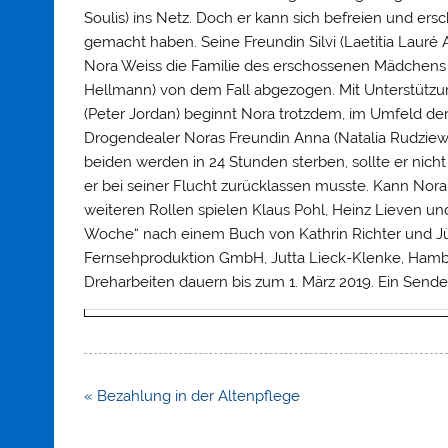
Soulis) ins Netz. Doch er kann sich befreien und er
gemacht haben. Seine Freundin Silvi (Laetitia Lauré 
Nora Weiss die Familie des erschossenen Mädchens 
Hellmann) von dem Fall abgezogen. Mit Unterstützun
(Peter Jordan) beginnt Nora trotzdem, im Umfeld der
Drogendealer Noras Freundin Anna (Natalia Rudziewic
beiden werden in 24 Stunden sterben, sollte er nich
er bei seiner Flucht zurücklassen musste. Kann Nora 
weiteren Rollen spielen Klaus Pohl, Heinz Lieven un
Woche“ nach einem Buch von Kathrin Richter und Jü
Fernsehproduktion GmbH, Jutta Lieck-Klenke, Hambur
Dreharbeiten dauern bis zum 1. März 2019. Ein Sendet
Beitragsnavigation
« Bezahlung in der Altenpflege