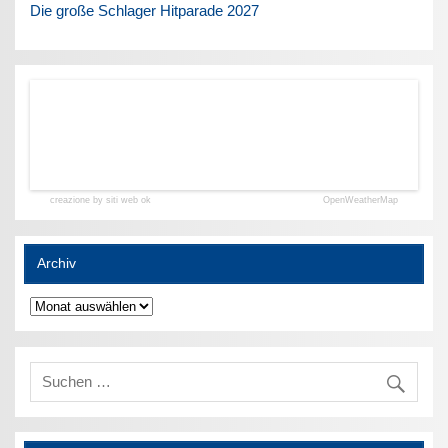
Die große Schlager Hitparade 2027
creazione by siti web ok
OpenWeatherMap
Archiv
Archiv