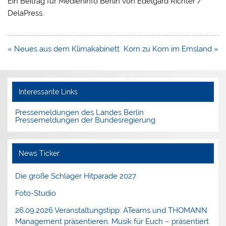
Ein Beitrag für Medieninfo Berlin von Edelgard Richter /
DelaPress.
Beitragsnavigation
« Neues aus dem Klimakabinett
Korn zu Korn im Emsland »
Interessante Links
Pressemeldungen des Landes Berlin
Pressemeldungen der Bundesregierung
News Ticker
Die große Schlager Hitparade 2027
Foto-Studio
26.09.2026 Veranstaltungstipp: ATeams und THOMANN
Management präsentieren. Musik für Euch – präsentiert