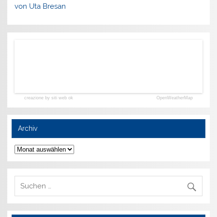
von Uta Bresan
creazione by siti web ok
OpenWeatherMap
Archiv
Archiv