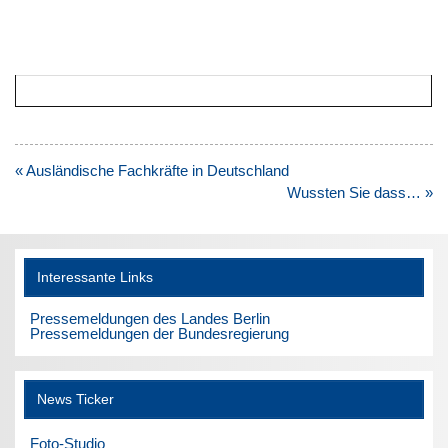
Beitragsnavigation
« Ausländische Fachkräfte in Deutschland
Wussten Sie dass… »
Interessante Links
Pressemeldungen des Landes Berlin
Pressemeldungen der Bundesregierung
News Ticker
Foto-Studio