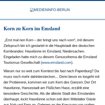
Zum
Inhalt
MEDIEN
springen
BERL
Just another WordPress site
Korn zu Korn im Emsland
„Erst mal nen Korn – der bringt uns nach vorn“, mit diesem
Zielspruch bin ich gestartet in die Hauptstadt des deutschen
Kornbrandes: Haselünne im Emsland, Niedersachen.
Eingeladen hatte mich zu diesem Genussthema die Emsland
Tourismus-Gesellschaft (
www.emsland.com
).
Warum nur so weit zum Korntest bis fast nach Papenburg? Da
muss noch mehr dahinterstecken… Denn bevor es losgeht mit
der Probiererei, kommen wir zum Kern des Ganzen: Der Ort
Haselünne, Hansestadt am Flüßchen Hase, erzählt eine
besondere Geschichte. Als die älteste Stadt des Emslandes
überhaupt, lockt Haselünne schon seit dem Mittelalter Gäste
aus Nah und Fern an. Gelegen an der Kreuzung von uralten