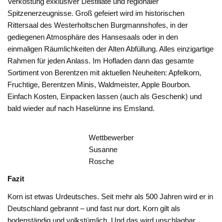
Verkostung exklusiver Destillate und regionaler
Spitzenerzeugnisse. Groß gefeiert wird im historischen
Rittersaal des Westerholtschen Burgmannshofes, in der
gediegenen Atmosphäre des Hansesaals oder in den
einmaligen Räumlichkeiten der Alten Abfüllung. Alles einzigartige
Rahmen für jeden Anlass. Im Hofladen dann das gesamte
Sortiment von Berentzen mit aktuellen Neuheiten: Apfelkorn,
Fruchtige, Berentzen Minis, Waldmeister, Apple Bourbon.
Einfach Kosten, Einpacken lassen (auch als Geschenk) und
bald wieder auf nach Haselünne ins Emsland.
Wettbewerber
Susanne
Rosche
Fazit
Korn ist etwas Urdeutsches. Seit mehr als 500 Jahren wird er in
Deutschland gebrannt – und fast nur dort. Korn gilt als
bodenständig und volkstümlich. Und das wird unschlagbar