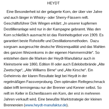
HEYDT
Eine Besonderheit ist der gelagerte Korn, der über vier Jahre
und auch länger in Whisky- oder Sherry-Fässern reift.
Geschäftsführer Dirk Wingen erklärt: „In unserer kupfernen
Destlillieranlage wird nur in der Kampagne gebrannt. Was den
Korn schließlich ausmacht ist das Reinheitsgebot von 1909. Es
garantiert beste Rohstoffe und Destillationsmethoden. Dazu
sorgsam ausgesuchte deutsche Weizenqualität und das Mahlen
des ganzen Weizenkorns in der eigenen Hammermühle“. So
entstehen dann die Marken der Heydt-Manufaktur auch in
Kleinstserie wie 1860, Edition III oder auch Edelobstbrände „Alte
Zwetschge“, „Alte Williams Birne“ und „Alte Kirsche“. Ein
Geheimnis der klaren Resultate liegt bei Heydt in der
regelmäßigen Fassverprobung. Den optimalen Reifegeschmack
dabei trifft termingenau nur der Brenner und Kenner selbst. So
reift im Keller in Eichenfässern ein Korn, der erst in mehreren
Jahren verkauft wird. Eine bewußte Marktstrategie der kleinen
Brennereien (
www.heydt-manufaktur.de
).