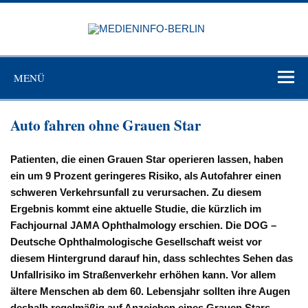
Zum
Inhalt
MEDIEN
springen
BERL
Just another WordPress site
MENÜ
Auto fahren ohne Grauen Star
Patienten, die einen Grauen Star operieren lassen, haben
ein um 9 Prozent geringeres Risiko, als Autofahrer einen
schweren Verkehrsunfall zu verursachen. Zu diesem
Ergebnis kommt eine aktuelle Studie, die kürzlich im
Fachjournal JAMA Ophthalmology erschien. Die DOG –
Deutsche Ophthalmologische Gesellschaft weist vor
diesem Hintergrund darauf hin, dass schlechtes Sehen das
Unfallrisiko im Straßenverkehr erhöhen kann. Vor allem
ältere Menschen ab dem 60. Lebensjahr sollten ihre Augen
deshalb regelmäßig auf Anzeichen eines Grauen Stars