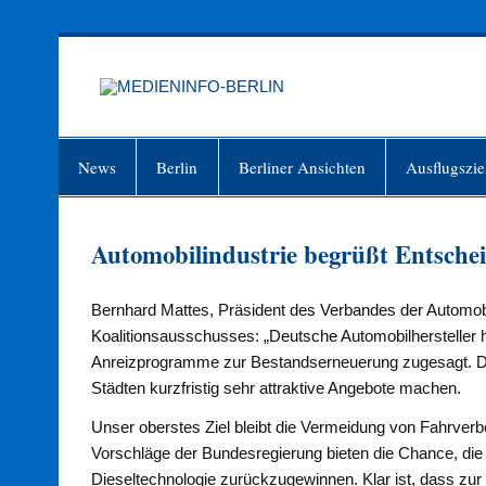
Zum
Inhalt
springen
MEDIEN
Just another WordPress site
News
Berlin
Berliner Ansichten
Ausflugszie
Automobilindustrie begrüßt Entsche
Bernhard Mattes, Präsident des Verbandes der Automobi
Koalitionsausschusses: „Deutsche Automobilhersteller
Anreizprogramme zur Bestandserneuerung zugesagt. Die
Städten kurzfristig sehr attraktive Angebote machen.
Unser oberstes Ziel bleibt die Vermeidung von Fahrverb
Vorschläge der Bundesregierung bieten die Chance, die 
Dieseltechnologie zurückzugewinnen. Klar ist, dass zur 