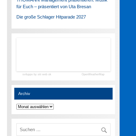
für Euch – präsentiert von Uta Bresan
Die große Schlager Hitparade 2027
sviluppo by siti web ok
OpenWeatherMap
Archiv
Archiv