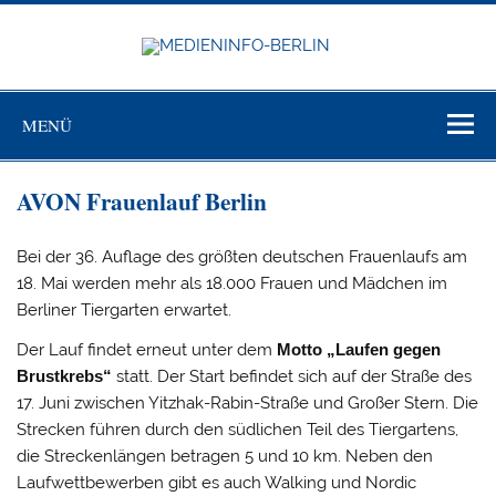
Zum
Inhalt
springen
MEDIEN
BERL
Just another WordPress site
MENÜ
AVON Frauenlauf Berlin
Bei der 36. Auflage des größten deutschen Frauenlaufs am
18. Mai werden mehr als 18.000 Frauen und Mädchen im
Berliner Tiergarten erwartet.
Der Lauf findet erneut unter dem
Motto „Laufen gegen
Brustkrebs“
statt. Der Start befindet sich auf der Straße des
17. Juni zwischen Yitzhak-Rabin-Straße und Großer Stern. Die
Strecken führen durch den südlichen Teil des Tiergartens,
die Streckenlängen betragen 5 und 10 km. Neben den
Laufwettbewerben gibt es auch Walking und Nordic