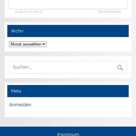
design by siti web ok
OpenWeatherMap
Archiv
Archiv
Meta
Anmelden
Impressum