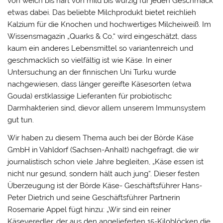
von weich bis hart von mild bis würzig für jeden Geschmack
etwas dabei. Das beliebte Milchprodukt bietet reichlieh
Kalzium für die Knochen und hochwertiges Milcheiweiß. Im
Wissensmagazin „Quarks & Co,“ wird eingeschätzt, dass
kaum ein anderes Lebensmittel so variantenreich und
geschmacklich so vielfältig ist wie Käse. In einer
Untersuchung an der finnischen Uni Turku wurde
nachgewiesen, dass länger gereifte Käsesorten (etwa
Gouda) erstklassige Lieferanten für probiotischc
Darmhakterien sind, dievor allem unserem Immunsystem
gut tun.
Wir haben zu diesem Thema auch bei der Börde Käse
GmbH in Vahldorf (Sachsen-Anhalt) nachgefragt, die wir
journalistisch schon viele Jahre begleiten, „Käse essen ist
nicht nur gesund, sondern hält auch jung“. Dieser festen
Überzeugung ist der Börde Käse- Geschäftsführer Hans-
Peter Dietrich und seine Geschäftsführer Partnerin
Rosemarie Appel fügt hinzu: „Wir sind ein reiner
Käseveredler, der aus den angelieferten 15-Kiloblöcken die