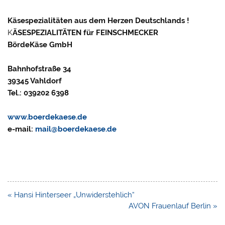
Käsespezialitäten aus dem Herzen Deutschlands !
K
ÄSESPEZIALITÄTEN für FEINSCHMECKER
BördeKäse GmbH
Bahnhofstraße 34
39345 Vahldorf
Tel.: 039202 6398
www.boerdekaese.de
e-mail:
mail@boerdekaese.de
Beitragsnavigation
« Hansi Hinterseer „Unwiderstehlich“
AVON Frauenlauf Berlin »