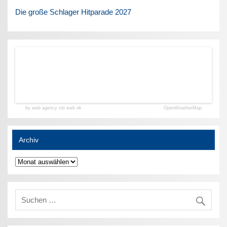
Die große Schlager Hitparade 2027
by web agency siti web ok
OpenWeatherMap
Archiv
Archiv