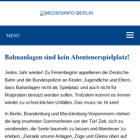
Zum
Inhalt
MEDIEN
springen
BERL
Just another WordPress site
MENÜ
Bahnanlagen sind kein Abenteuerspielplatz!
Jedes Jahr wieder! Zu Ferienbeginn appellieren die Deutsche
Bahn und die Bundespolizei an Kinder, Jugendliche und Eltern,
dass Bahanlagen nicht als Spielplatz und auch nicht für
Mutproben benutzt werden sollen. Trotzdem kommt es immer
wieder zu schrecklichen Unfällen. Das muss nic ht sein!
In Berlin, Brandenburg und Mecklenburg-Vorpommern stehen
die lang ersehnten Sommerferien vor der Tür! Zeit, sich zu
verabreden, die Seele baumeln zu lassen und Abenteuer zu
erleben. „Gerade unsere Anlagen, Züge und Gleise üben auf