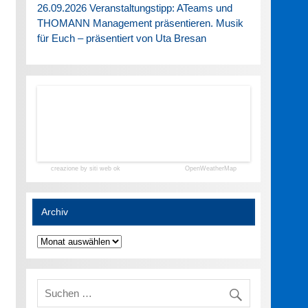
26.09.2026 Veranstaltungstipp: ATeams und
THOMANN Management präsentieren. Musik
für Euch – präsentiert von Uta Bresan
creazione by siti web ok
OpenWeatherMap
Archiv
Archiv