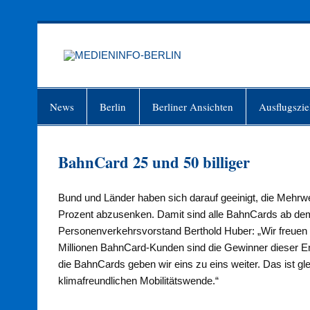
Zum
Inhalt
springen
MEDIEN
Just another WordPress site
News
Berlin
Berliner Ansichten
Ausflugszie
BahnCard 25 und 50 billiger
Bund und Länder haben sich darauf geeinigt, die Mehrwe
Prozent abzusenken. Damit sind alle BahnCards ab dem
Personenverkehrsvorstand Berthold Huber: „Wir freuen 
Millionen BahnCard-Kunden sind die Gewinner dieser E
die BahnCards geben wir eins zu eins weiter. Das ist gle
klimafreundlichen Mobilitätswende.“