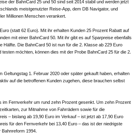
eise der BahnCard 25 und 50 sind seit 2014 stabil und werden jetzt
schlands meistgenutzter Reise-App, dem DB Navigator, und
eler Millionen Menschen verankert.
Euro (statt 62 Euro). Mit ihr erhalten Kunden 25 Prozent Rabatt auf
den mit einer BahnCard 50. Mit ihr gibt es auf Sparpreise ebenfalls
e Hälfte. Die BahnCard 50 ist nun für die 2. Klasse ab 229 Euro
ard testen möchten, können dies mit der Probe BahnCard 25 für die 2.
m Geltungstag 1. Februar 2020 oder später gekauft haben, erhalten
aktiv auf die betroffenen Kunden zugehen, diese brauchen selbst
kets im Fernverkehr um rund zehn Prozent gesenkt. Um zehn Prozent
zeitkarten, zur Mitnahme von Fahrrädern sowie für die
is – bislang ab 19,90 Euro im Verkauf – ist jetzt ab 17,90 Euro
preis für den Fernverkehr bei 13,40 Euro – das ist der niedrigste
er Bahnreform 1994.