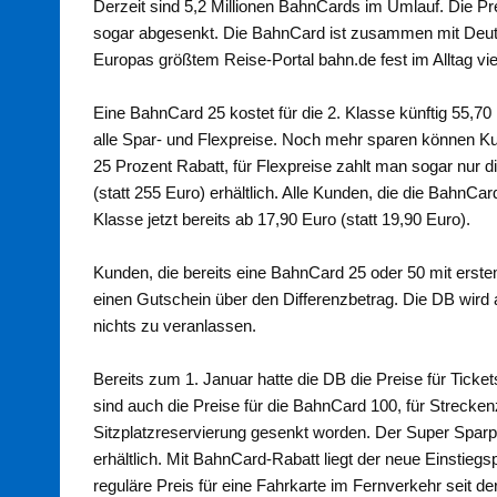
Derzeit sind 5,2 Millionen BahnCards im Umlauf. Die Pr
sogar abgesenkt. Die BahnCard ist zusammen mit Deut
Europas größtem Reise-Portal bahn.de fest im Alltag vi
Eine BahnCard 25 kostet für die 2. Klasse künftig 55,70 
alle Spar- und Flexpreise. Noch mehr sparen können Kun
25 Prozent Rabatt, für Flexpreise zahlt man sogar nur di
(statt 255 Euro) erhältlich. Alle Kunden, die die BahnC
Klasse jetzt bereits ab 17,90 Euro (statt 19,90 Euro).
Kunden, die bereits eine BahnCard 25 oder 50 mit erste
einen Gutschein über den Differenzbetrag. Die DB wird 
nichts zu veranlassen.
Bereits zum 1. Januar hatte die DB die Preise für Tic
sind auch die Preise für die BahnCard 100, für Strecken
Sitzplatzreservierung gesenkt worden. Der Super Sparpre
erhältlich. Mit BahnCard-Rabatt liegt der neue Einstiegs
reguläre Preis für eine Fahrkarte im Fernverkehr seit d