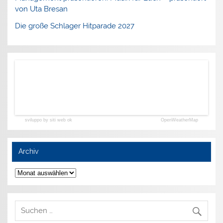
von Uta Bresan
Die große Schlager Hitparade 2027
sviluppo by siti web ok
OpenWeatherMap
Archiv
Archiv