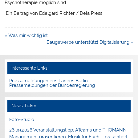
Psychotherapie möglich sind.
Ein Beitrag von Edelgard Richter / Dela Press
Beitragsnavigation
« Was mir wichtig ist
Baugewerbe unterstützt Digitalisierung »
Interessante Links
Pressemeldungen des Landes Berlin
Pressemeldungen der Bundesregierung
News Ticker
Foto-Studio
26.09.2026 Veranstaltungstipp: ATeams und THOMANN
Management präsentieren. Musik für Euch – präsentiert