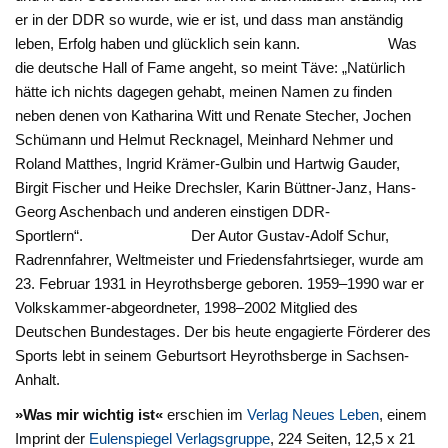
er in der DDR so wurde, wie er ist, und dass man anständig
leben, Erfolg haben und glücklich sein kann. Was
die deutsche Hall of Fame angeht, so meint Täve: „Natürlich
hätte ich nichts dagegen gehabt, meinen Namen zu finden
neben denen von Katharina Witt und Renate Stecher, Jochen
Schümann und Helmut Recknagel, Meinhard Nehmer und
Roland Matthes, Ingrid Krämer-Gulbin und Hartwig Gauder,
Birgit Fischer und Heike Drechsler, Karin Büttner-Janz, Hans-
Georg Aschenbach und anderen einstigen DDR-
Sportlern“. Der Autor Gustav-Adolf Schur,
Radrennfahrer, Weltmeister und Friedensfahrtsieger, wurde am
23. Februar 1931 in Heyrothsberge geboren. 1959–1990 war er
Volkskammer-abgeordneter, 1998–2002 Mitglied des
Deutschen Bundestages. Der bis heute engagierte Förderer des
Sports lebt in seinem Geburtsort Heyrothsberge in Sachsen-
Anhalt.
»Was mir wichtig ist«
erschien im
Verlag Neues Leben
, einem
Imprint der
Eulenspiegel Verlagsgruppe
, 224 Seiten, 12,5 x 21