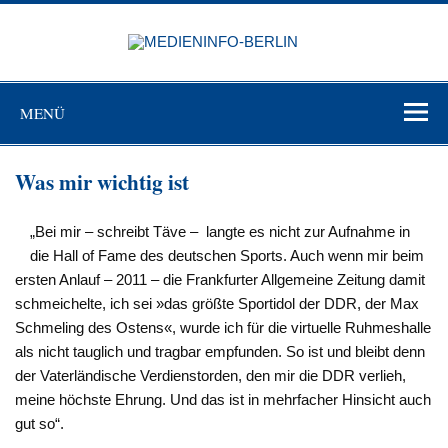
Zum
Inhalt
MEDIEN
springen
BERL
Just another WordPress site
MENÜ
Was mir wichtig ist
„Bei mir – schreibt Täve – langte es nicht zur Aufnahme in
die Hall of Fame des deutschen Sports. Auch wenn mir beim
ersten Anlauf – 2011 – die Frankfurter Allgemeine Zeitung damit
schmeichelte, ich sei »das größte Sportidol der DDR, der Max
Schmeling des Ostens«, wurde ich für die virtuelle Ruhmeshalle
als nicht tauglich und tragbar empfunden. So ist und bleibt denn
der Vaterländische Verdienstorden, den mir die DDR verlieh,
meine höchste Ehrung. Und das ist in mehrfacher Hinsicht auch
gut so“.