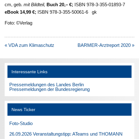
cm, geb.
mit Bildteil,
Buch 20,– €;
ISBN 978-3-355-01893-7
eBook 14,99 €;
ISBN 978-3-355-50061-6 gk
Foto: ©Verlag
Beitragsnavigation
« VDA zum Klimaschutz
BARMER-Arztreport 2020 »
Interessante Links
Pressemeldungen des Landes Berlin
Pressemeldungen der Bundesregierung
News Ticker
Foto-Studio
26.09.2026 Veranstaltungstipp: ATeams und THOMANN