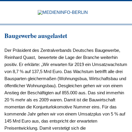
Zum
Inhalt
MEDIEN
springen
BERL
Just another WordPress site
Baugewerbe ausgelastet
Der Präsident des Zentralverbands Deutsches Baugewerbe,
Reinhard Quast, bewertete die Lage der Branche weiterhin
positiv. Er erklärte: „Wir erwarten für 2019 ein Umsatzwachstum
von 8,7 % auf 137,5 Mrd Euro. Das Wachstum betrifft alle drei
Bausparten gleichermaßen (Wohnungsbua, Wirtschaftsbau und
öffentlicher Wohnungsbau). Desgleichen gehen wir von einem
Anstieg der Beschäftigten auf 855.000 aus. Das sind immerhin
20 % mehr als es 2009 waren. Damit ist die Bauwirtschaft
momentan die Konjunturlokomotive Nummer eins. Für das
kommende Jahr gehen wir von einem Umsatzplus von 5 % auf
145 Mrd Euro aus, das entspricht der erwarteten
Preisentwicklung. Damit verstetigt sich die