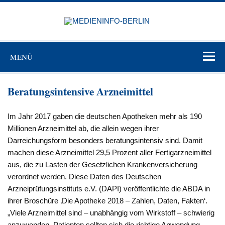
Zum
Inhalt
MEDIEN
springen
BERL
Just another WordPress site
MENÜ
Beratungsintensive Arzneimittel
Im Jahr 2017 gaben die deutschen Apotheken mehr als 190
Millionen Arzneimittel ab, die allein wegen ihrer
Darreichungsform besonders beratungsintensiv sind. Damit
machen diese Arzneimittel 29,5 Prozent aller Fertigarzneimittel
aus, die zu Lasten der Gesetzlichen Krankenversicherung
verordnet werden. Diese Daten des Deutschen
Arzneiprüfungsinstituts e.V. (DAPI) veröffentlichte die ABDA in
ihrer Broschüre ‚Die Apotheke 2018 – Zahlen, Daten, Fakten‘.
„Viele Arzneimittel sind – unabhängig vom Wirkstoff – schwierig
anzuwenden. Patienten sollten sich die richtige Anwendung