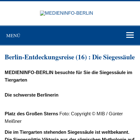
Zum
Inhalt
MEDIEN
springen
BERL
Just another WordPress site
MENÜ
Berlin-Entdeckungsreise (16) : Die Siegessäule
MEDIENINFO-BERLIN besuchte für Sie die Siegessäule im
Tiergarten
Die schwerste Berlinerin
Platz des Großen Sterns
Foto: Copyright © MIB / Günter
Meißner
Die im Tiergarten stehenden Siegessäule ist weltbekannt.
Die Siegesgöttin Viktoria aus der römischen Mythologie auf