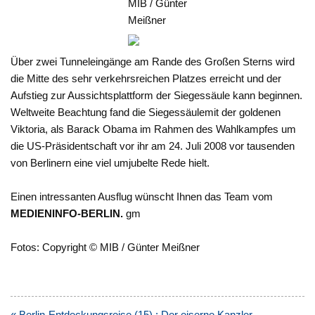
MIB / Günter
Meißner
Über zwei Tunneleingänge am Rande des Großen Sterns wird
die Mitte des sehr verkehrsreichen Platzes erreicht und der
Aufstieg zur Aussichtsplattform der Siegessäule kann beginnen.
Weltweite Beachtung fand die Siegessäulemit der goldenen
Viktoria, als Barack Obama im Rahmen des Wahlkampfes um
die US-Präsidentschaft vor ihr am 24. Juli 2008 vor tausenden
von Berlinern eine viel umjubelte Rede hielt.
Einen intressanten Ausflug wünscht Ihnen das Team vom
MEDIENINFO-BERLIN.
gm
Fotos: Copyright © MIB / Günter Meißner
Beitragsnavigation
« Berlin-Entdeckungsreise (15) : Der eiserne Kanzler