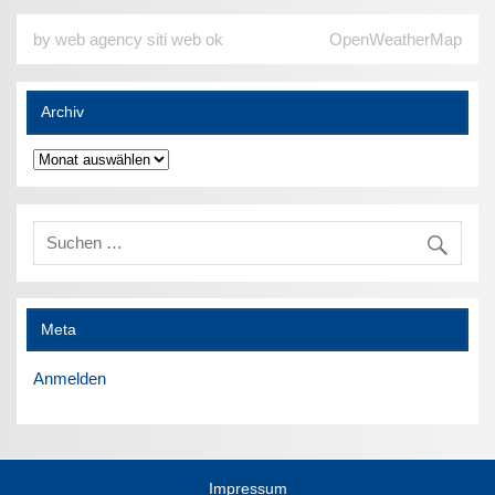
by web agency siti web ok
OpenWeatherMap
Archiv
Archiv
Meta
Anmelden
Impressum