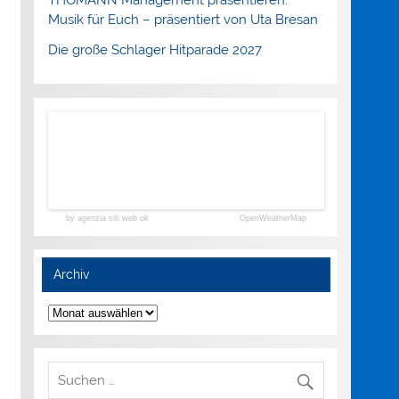
Musik für Euch – präsentiert von Uta Bresan
Die große Schlager Hitparade 2027
by agenzia siti web ok
OpenWeatherMap
Archiv
Archiv