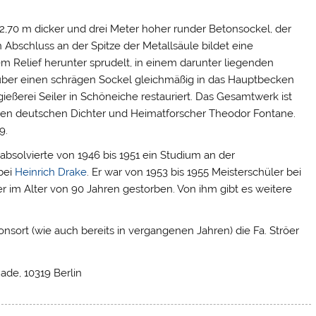
,70 m dicker und drei Meter hoher runder Betonsockel, der
 Abschluss an der Spitze der Metallsäule bildet eine
em Relief herunter sprudelt, in einem darunter liegenden
über einen schrägen Sockel gleichmäßig in das Hauptbecken
gießerei Seiler in Schöneiche restauriert. Das Gesamtwerk ist
ßen deutschen Dichter und Heimatforscher Theodor Fontane.
9.
bsolvierte von 1946 bis 1951 ein Studium an der
bei
Heinrich Drake
. Er war von 1953 bis 1955 Meisterschüler bei
 er im Alter von 90 Jahren gestorben. Von ihm gibt es weitere
nsort (wie auch bereits in vergangenen Jahren) die Fa. Ströer
ade, 10319 Berlin