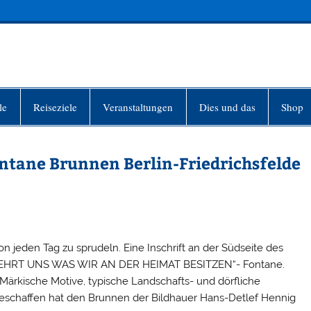
INFO-BERLIN
le
Reiseziele
Veranstaltungen
Dies und das
Shop
ontane Brunnen Berlin-Friedrichsfelde
n jeden Tag zu sprudeln. Eine Inschrift an der Südseite des
E LEHRT UNS WAS WIR AN DER HEIMAT BESITZEN“- Fontane.
ärkische Motive, typische Landschafts- und dörfliche
Geschaffen hat den Brunnen der Bildhauer Hans-Detlef Hennig