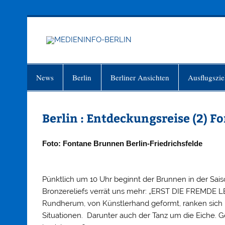
Zum
Inhalt
springen
MEDIEN
Just another WordPress site
News
Berlin
Berliner Ansichten
Ausflugszie
Berlin : Entdeckungsreise (2) F
Foto: Fontane Brunnen Berlin-Friedrichsfelde
Pünktlich um 10 Uhr beginnt der Brunnen in der Saiso
Bronzereliefs verrät uns mehr: „ERST DIE FREMD
Rundherum, von Künstlerhand geformt, ranken sich M
Situationen. Darunter auch der Tanz um die Eiche. 