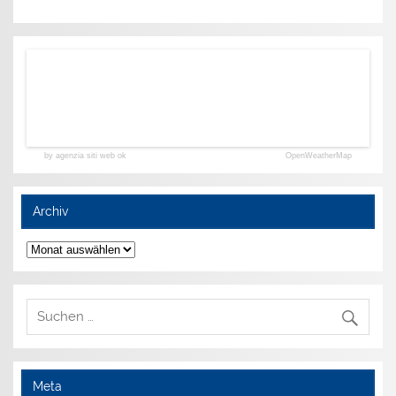
by agenzia siti web ok
OpenWeatherMap
Archiv
Archiv
Meta