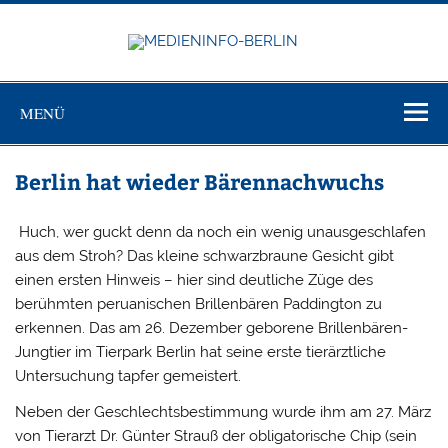
Zum
Inhalt
springen
MEDIEN
Just another WordPress site
BERL
MENÜ
Berlin hat wieder Bärennachwuchs
Huch, wer guckt denn da noch ein wenig unausgeschlafen
aus dem Stroh? Das kleine schwarzbraune Gesicht gibt
einen ersten Hinweis – hier sind deutliche Züge des
berühmten peruanischen Brillenbären Paddington zu
erkennen. Das am 26. Dezember geborene Brillenbären-
Jungtier im Tierpark Berlin hat seine erste tierärztliche
Untersuchung tapfer gemeistert.
Neben der Geschlechtsbestimmung wurde ihm am 27. März
von Tierarzt Dr. Günter Strauß der obligatorische Chip (sein