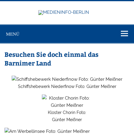
Zum
Inhalt
springen
MEDIEN
Just another WordPress site
BERL
MENÜ
Besuchen Sie doch einmal das
Barnimer Land
Schiffshebewerk Niederfinow Foto: Günter Meißner
Kloster Chorin Foto:
Günter Meißner