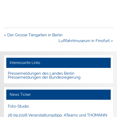
Beitragsnavigation
« Der Grosse Tiergarten in Berlin
Luftfahrtmuseum in Finofurt »
Interessante Links
Pressemeldungen des Landes Berlin
Pressemeldungen der Bundesregierung
News Ticker
Foto-Studio
26.09.2026 Veranstaltungstipp: ATeams und THOMANN