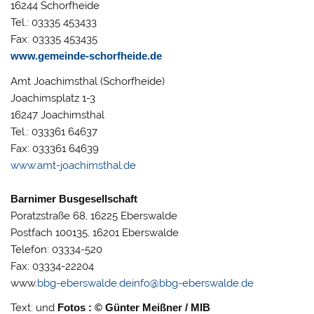
16244 Schorfheide
Tel.: 03335 453433
Fax: 03335 453435
www.gemeinde-schorfheide.de
Amt Joachimsthal (Schorfheide)
Joachimsplatz 1-3
16247 Joachimsthal
Tel.: 033361 64637
Fax: 033361 64639
www.amt-joachimsthal.de
Barnimer Busgesellschaft
Poratzstraße 68, 16225 Eberswalde
Postfach 100135, 16201 Eberswalde
Telefon: 03334-520
Fax: 03334-22204
www.
bbg-eberswalde.de
info@bbg-eberswalde.de
Text: und
Fotos : © Günter Meißner / MIB