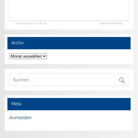
creazione by siti web ok
OpenWeatherMap
Archiv
Archiv
Meta
Anmelden