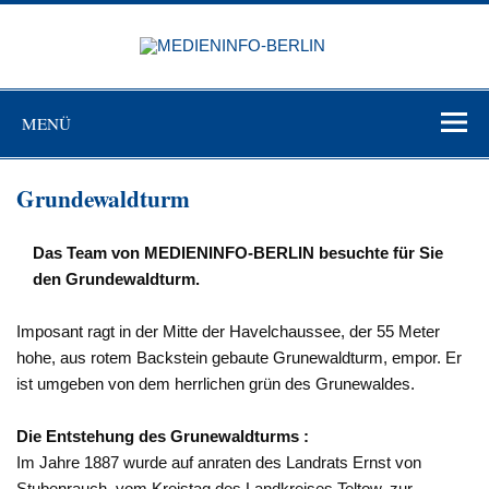
Zum
Inhalt
MEDIEN
springen
BERL
Just another WordPress site
MENÜ
Grundewaldturm
Das Team von MEDIENINFO-BERLIN besuchte für Sie
den Grundewaldturm.
Imposant ragt in der Mitte der Havelchaussee, der 55 Meter
hohe, aus rotem Backstein gebaute Grunewaldturm, empor. Er
ist umgeben von dem herrlichen grün des Grunewaldes.
Die Entstehung des Grunewaldturms :
Im Jahre 1887 wurde auf anraten des Landrats Ernst von
Stubenrauch, vom Kreistag des Landkreises Teltow, zur