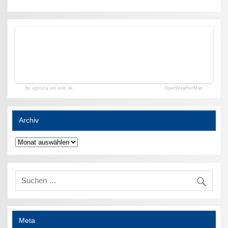
by agenzia siti web ok
OpenWeatherMap
Archiv
Archiv
Meta