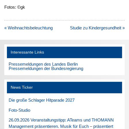
Fotos: ©gk
Beitragsnavigation
« Weihnachtsbeleuchtung
Studie zu Kindergesundheit »
Interessante Links
Pressemeldungen des Landes Berlin
Pressemeldungen der Bundesregierung
News Ticker
Die große Schlager Hitparade 2027
Foto-Studio
26.09.2026 Veranstaltungstipp: ATeams und THOMANN
Management präsentieren. Musik für Euch – präsentiert