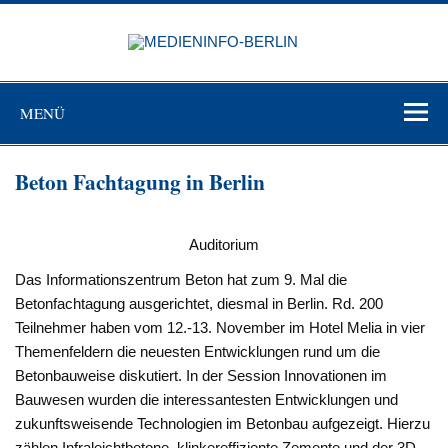
Zum
Inhalt
MEDIEN
springen
BERL
Just another WordPress site
MENÜ
Beton Fachtagung in Berlin
Auditorium
Das Informationszentrum Beton hat zum 9. Mal die
Betonfachtagung ausgerichtet, diesmal in Berlin. Rd. 200
Teilnehmer haben vom 12.-13. November im Hotel Melia in vier
Themenfeldern die neuesten Entwicklungen rund um die
Betonbauweise diskutiert. In der Session Innovationen im
Bauwesen wurden die interessantesten Entwicklungen und
zukunftsweisende Technologien im Betonbau aufgezeigt. Hierzu
zählen Infraleichtbetone, klinkereffiziente Zemente und der 3D-