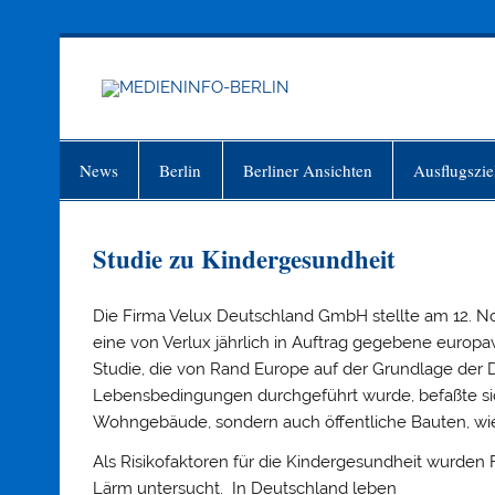
Zum
Inhalt
springen
MEDIEN
Just another WordPress site
News
Berlin
Berliner Ansichten
Ausflugszie
Studie zu Kindergesundheit
Die Firma Velux Deutschland GmbH stellte am 12. N
eine von Verlux jährlich in Auftrag gegebene europ
Studie, die von Rand Europe auf der Grundlage de
Lebensbedingungen durchgeführt wurde, befaßte si
Wohngebäude, sondern auch öffentliche Bauten, wie 
Als Risikofaktoren für die Kindergesundheit wurden
Lärm untersucht. In Deutschland leben