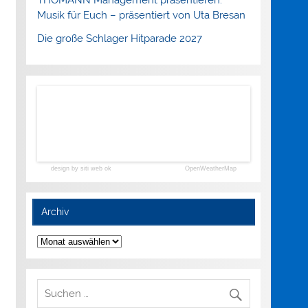
Musik für Euch – präsentiert von Uta Bresan
Die große Schlager Hitparade 2027
design by siti web ok
OpenWeatherMap
Archiv
Archiv