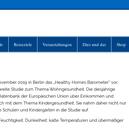
INFO-BERLIN
le
Reiseziele
Veranstaltungen
Dies und das
Shop
ovember 2019 in Berlin das „Healthy Homes Barometer“ vor,
aweite Studie zum Thema Wohngesundheit. Die diesjährige
r Datenbank der Europäischen Union über Einkommen und
ch mit dem Thema Kindergesundheit. Sie nahm daher nicht nur
Schulen und Kindergärten in die Studie auf.
 Feuchtigkeit, Dunkelheit, kalte Temperaturen und übermäßiger