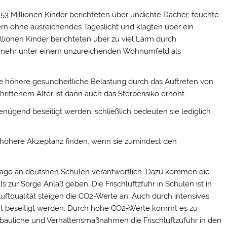
1,53 Millionen Kinder berichteten über undichte Dächer, feuchte
rn ohne ausreichendes Tageslicht und klagten über ein
llionen Kinder berichteten über zu viel Lärm durch
ch mehr unter einem unzureichenden Wohnumfeld als
e höhere gesundheitliche Belastung durch das Auftreten von
ittenem Alter ist dann auch das Sterberisiko erhöht.
enügend beseitigt werden, schließlich bedeuten sie lediglich
öhere Akzeptanz finden, wenn sie zumindest den
tage an deutshen Schulen verantwortlich. Dazu kommen die
 zur Sorge Anlaß geben. Die Frischluftzfuhr in Schulen ist in
uftqualität steigen die CO2-Werte an. Auch durch intensives
ht beseitigt werden. Durch hohe CO2-Werte kommt es zu
bauliche und Verhaltensmaßnahmen die Frischluftzufuhr in den