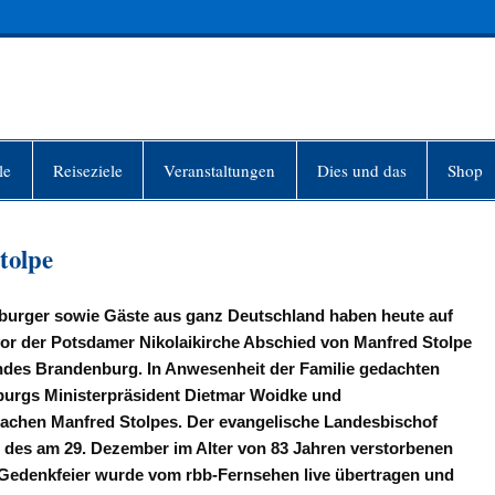
INFO-BERLIN
le
Reiseziele
Veranstaltungen
Dies und das
Shop
tolpe
urger sowie Gäste aus ganz Deutschland haben heute auf
vor der Potsdamer Nikolaikirche Abschied von Manfred Stolpe
des Brandenburg. In Anwesenheit der Familie gedachten
burgs Ministerpräsident Dietmar Woidke und
rachen Manfred Stolpes. Der evangelische Landesbischof
en des am 29. Dezember im Alter von 83 Jahren verstorbenen
e Gedenkfeier wurde vom rbb-Fernsehen live übertragen und