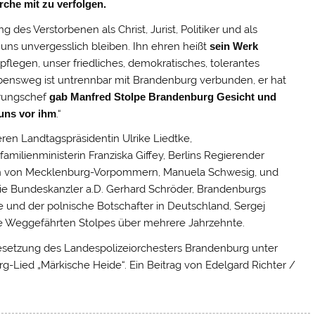
rche mit zu verfolgen.
des Verstorbenen als Christ, Jurist, Politiker und als
ns unvergesslich bleiben. Ihn ehren heißt
sein Werk
flegen, unser friedliches, demokratisches, tolerantes
bensweg ist untrennbar mit Brandenburg verbunden, er hat
erungschef
gab Manfred Stolpe Brandenburg Gesicht und
uns vor ihm
.“
en Landtagspräsidentin Ulrike Liedtke,
milienministerin Franziska Giffey, Berlins Regierender
ntin von Mecklenburg-Vorpommern, Manuela Schwesig, und
ie Bundeskanzler a.D. Gerhard Schröder, Brandenburgs
he und der polnische Botschafter in Deutschland, Sergej
he Weggefährten Stolpes über mehrere Jahrzehnte.
esetzung des Landespolizeiorchesters Brandenburg unter
Lied „Märkische Heide“. Ein Beitrag von Edelgard Richter /