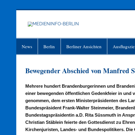
Zum
Inhalt
springen
MEDIEN
Just another WordPress site
News
Berlin
Berliner Ansichten
Ausflugszie
Bewegender Abschied von Manfred S
Mehrere hundert Brandenburgerinnen und Brandenb
einer bewegenden öffentlichen Gedenkfeier in und 
genommen, dem ersten Ministerpräsidenten des Lan
Bundespräsident Frank-Walter Steinmeier, Branden
Bundestagspräsidentin a.D. Rita Süssmuth in Ansp
Christian Stäblein feierte den Gottesdienst zu Ehr
Kirchenjuristen, Landes- und Bundespolitikers. Di