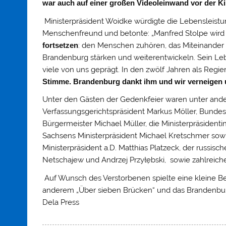
war auch auf einer großen Videoleinwand vor der Ki
Ministerpräsident Woidke würdigte die Lebensleistung 
Menschenfreund und betonte: „Manfred Stolpe wird u
fortsetzen
: den Menschen zuhören, das Miteinander p
Brandenburg stärken und weiterentwickeln. Sein Le
viele von uns geprägt. In den zwölf Jahren als Regi
Stimme. Brandenburg dankt ihm und wir verneigen 
Unter den Gästen der Gedenkfeier waren unter ander
Verfassungsgerichtspräsident Markus Möller, Bundesfa
Bürgermeister Michael Müller, die Ministerpräside
Sachsens Ministerpräsident Michael Kretschmer sow
Ministerpräsident a.D. Matthias Platzeck, der russisc
Netschajew und Andrzej Przyłębski, sowie zahlreic
Auf Wunsch des Verstorbenen spielte eine kleine B
anderem „Über sieben Brücken“ und das Brandenburg-
Dela Press