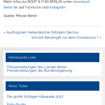
Mehr Infos zur BOOT & FUN BERLIN unter
www.boot-
berlin.de
, auf
Facebook
und
Instagram
.
Quelle: Messe-Berlin
Beitragsnavigation
« Ausflugsziel: Heilandkirche Potsdam-Sarcow
Schützt Bienengift vor dem Coronavirus ? »
Interessante Links
Pressemeldungen des Landes Berlin
Pressemeldungen der Bundesregierung
News Ticker
Die große Schlager Hitparade 2027
Foto-Studio