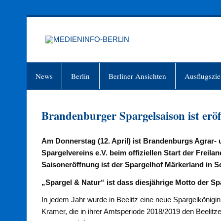
Zum
Inhalt
springen
MEDIEN
Just another WordPress site
News
Berlin
Berliner Ansichten
Ausflugszie
Brandenburger Spargelsaison ist eröf
Am Donnerstag (12. April) ist Brandenburgs Agrar- 
Spargelvereins e.V. beim offiziellen Start der Freil
Saisoneröffnung ist der Spargelhof Märkerland in S
„Spargel & Natur“ ist dass diesjährige Motto der S
In jedem Jahr wurde in Beelitz eine neue Spargelkönigi
Kramer, die in ihrer Amtsperiode 2018/2019 den Beelitz