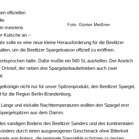
en offiziellen
die
Foto: Günter Meißner
in meistens
r Kutsche an –
r solte es eine neue kleine Herausforderung für die Beelitzer
ten, um die Beelitzer Spargelsaison offiziell zu eröffnen.
entsprochen hätte. Dafür mußte ein 560 SL aushelfen. Der Anstich
r Ortsteil, der neben drei Spargelanbaubetrieben auch zwei
t.
rgelkönigin nicht nur für unser Spitzenprodukt, den Beelitzer Spargel,
 für die Region Berlin-Brandenburg.
 Lange und eiskalte Nachttemperaturen wollten den Spargel erst
n Spargelspitzen aus dem Damm.
s sandigen Bodens des Beelitzer Sanders und des kontinentalen
 besonders durch einen ausgewogenen Geschmack ohne Bitterkeit
rgels war Anlass, die regionale Spezialität schützen zu lassen.