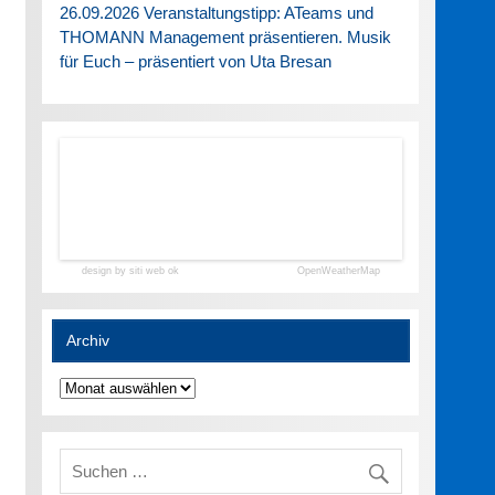
26.09.2026 Veranstaltungstipp: ATeams und
THOMANN Management präsentieren. Musik
für Euch – präsentiert von Uta Bresan
design by siti web ok
OpenWeatherMap
Archiv
Archiv