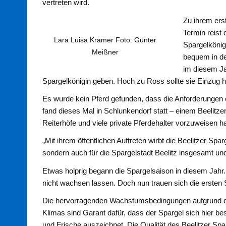
vertreten wird.
Zu ihrem erst
Termin reist 
Lara Luisa Kramer Foto: Günter
Spargelkönig
Meißner
bequem in de
im diesem Jah
Spargelkönigin geben. Hoch zu Ross sollte sie Einzug hal
Es wurde kein Pferd gefunden, dass die Anforderungen 
fand dieses Mal in Schlunkendorf statt – einem Beelitze
Reiterhöfe und viele private Pferdehalter vorzuweisen ha
„Mit ihrem öffentlichen Auftreten wirbt die Beelitzer Spa
sondern auch für die Spargelstadt Beelitz insgesamt und
Etwas holprig begann die Spargelsaison in diesem Jahr.
nicht wachsen lassen. Doch nun trauen sich die erste
Die hervorragenden Wachstumsbedingungen aufgrund de
Klimas sind Garant dafür, dass der Spargel sich hier
und Frische auszeichnet. Die Qualität des Beelitzer Spa