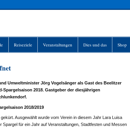
INFO-BERLIN
le
Reiseziele
Veranstaltungen
Dies und das
Shop
fnet
und Umweltminister Jörg Vogelsänger als Gast des Beelitzer
and-Spargelsaison 2018. Gastgeber der diesjährigen
chlunkendorf.
pargelsaison 2018/2019
n gekürt. Ausgewählt wurde vom Verein in diesem Jahr Lara Luisa
er Spargel für ein Jahr auf Veranstaltungen, Stadtfesten und Messen