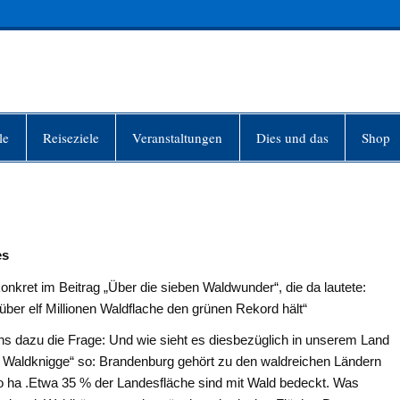
INFO-BERLIN
le
Reiseziele
Veranstaltungen
Dies und das
Shop
es
konkret im Beitrag „Über die sieben Waldwunder“, die da lautete:
über elf Millionen Waldflache den grünen Rekord hält“
 dazu die Frage: Und wie sieht es diesbezüglich in unserem Land
 Waldknigge“ so: Brandenburg gehört zu den waldreichen Ländern
o ha .Etwa 35 % der Landesfläche sind mit Wald bedeckt. Was