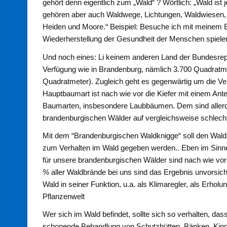
gehört denn eigentlich zum „Wald“ ? Wörtlich: „Wald is
gehören aber auch Waldwege, Lichtungen, Waldwiesen, 
Heiden und Moore.“ Beispiel: Besuche ich mit meinem E
Wiederherstellung der Gesundheit der Menschen spiele
Und noch eines: Li keinem anderen Land der Bundesrep
Verfügung wie in Brandenburg, nämlich 3.700 Quadratme
Quadratmeter). Zugleich geht es gegenwärtig um die V
Hauptbaumart ist nach wie vor die Kiefer mit einem Ant
Baumarten, insbesondere Laubbäumen. Dem sind allerdin
brandenburgischen Wälder auf vergleichsweise schlecht
Mit dem “Brandenburgischen Waldknigge“ soll den Wald
zum Verhalten im Wald gegeben werden.. Eben im Sinne
für unsere brandenburgischen Wälder sind nach wie vor 
%
aller Waldbrände bei uns sind das Ergebnis unvorsic
Wald in seiner Funktion, u.a. als Klimaregler, als Erho
Pflanzenwelt
Wer sich im Wald befindet, sollte sich so verhalten, 
schonende Behandlung von Schutzhütten, Bänken, Kinder