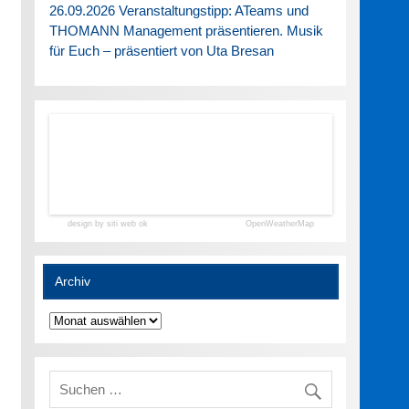
26.09.2026 Veranstaltungstipp: ATeams und
THOMANN Management präsentieren. Musik
für Euch – präsentiert von Uta Bresan
design by siti web ok
OpenWeatherMap
Archiv
Archiv