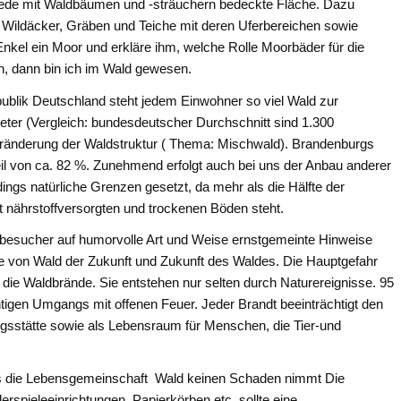
t jede mit Waldbäumen und -sträuchern bedeckte Fläche. Dazu
Wildäcker, Gräben und Teiche mit deren Uferbereichen sowie
nkel ein Moor und erkläre ihm, welche Rolle Moorbäder für die
n, dann bin ich im Wald gewesen.
ublik Deutschland steht jedem Einwohner so viel Wald zur
ter (Vergleich: bundesdeutscher Durchschnitt sind 1.300
eränderung der Waldstruktur ( Thema: Mischwald). Brandenburgs
eil von ca. 82 %. Zunehmend erfolgt auch bei uns der Anbau anderer
gs natürliche Grenzen gesetzt, da mehr als die Hälfte der
 nährstoffversorgten und trockenen Böden steht.
besucher auf humorvolle Art und Weise ernstgemeinte Hinweise
 von Wald der Zukunft und Zukunft des Waldes. Die Hauptgefahr
die Waldbrände. Sie entstehen nur selten durch Naturereignisse. 95
htigen Umgangs mit offenen Feuer. Jeder Brandt beeinträchtigt den
lungsstätte sowie als Lebensraum für Menschen, die Tier-und
dass die Lebensgemeinschaft Wald keinen Schaden nimmt Die
spieleeinrichtungen, Papierkörben etc. sollte eine