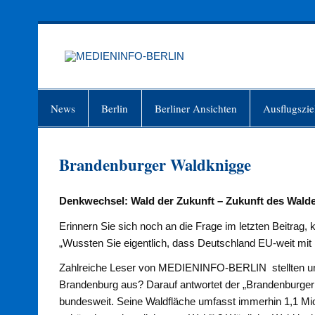
Zum
Inhalt
springen
MEDIEN
Just another WordPress site
News
Berlin
Berliner Ansichten
Ausflugszie
Brandenburger Waldknigge
Denkwechsel: Wald der Zukunft – Zukunft des Wald
Erinnern Sie sich noch an die Frage im letzten Beitrag, 
„Wussten Sie eigentlich, dass Deutschland EU-weit mit 
Zahlreiche Leser von MEDIENINFO-BERLIN stellten uns
Brandenburg aus? Darauf antwortet der „Brandenburger
bundesweit. Seine Waldfläche umfasst immerhin 1,1 Mi