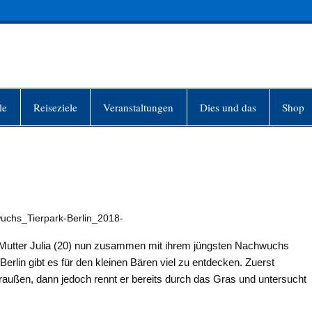
INFO-BERLIN
le
Reiseziele
Veranstaltungen
Dies und das
Shop
wuchs_Tierpark-Berlin_2018-
är-Mutter Julia (20) nun zusammen mit ihrem jüngsten Nachwuchs
rlin gibt es für den kleinen Bären viel zu entdecken. Zuerst
 draußen, dann jedoch rennt er bereits durch das Gras und untersucht