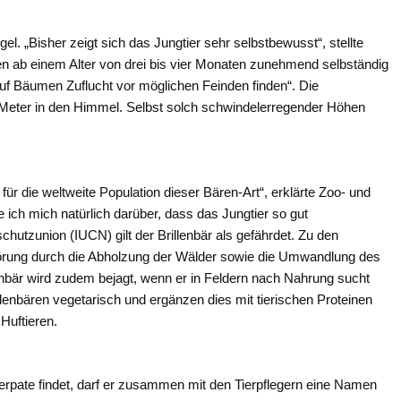
el. „Bisher zeigt sich das Jungtier sehr selbstbewusst“, stellte
den ab einem Alter von drei bis vier Monaten zunehmend selbständig
 auf Bäumen Zuflucht vor möglichen Feinden finden“. Die
9 Meter in den Himmel. Selbst solch schwindelerregender Höhen
ür die weltweite Population dieser Bären-Art“, erklärte Zoo- und
 ich mich natürlich darüber, dass das Jungtier so gut
chutzunion (IUCN) gilt der Brillenbär als gefährdet. Zu den
rung durch die Abholzung der Wälder sowie die Umwandlung des
enbär wird zudem bejagt, wenn er in Feldern nach Nahrung sucht
rillenbären vegetarisch und ergänzen dies mit tierischen Proteinen
Huftieren.
Tierpate findet, darf er zusammen mit den Tierpflegern eine Namen