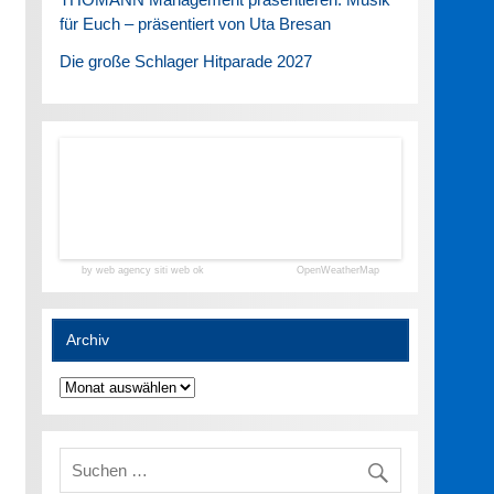
für Euch – präsentiert von Uta Bresan
Die große Schlager Hitparade 2027
by web agency siti web ok
OpenWeatherMap
Archiv
Archiv