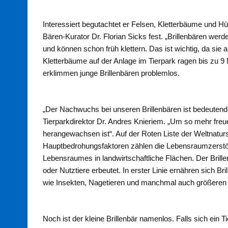
Interessiert begutachtet er Felsen, Kletterbäume und Hüg
Bären-Kurator Dr. Florian Sicks fest. „Brillenbären wer
und können schon früh klettern. Das ist wichtig, da sie
Kletterbäume auf der Anlage im Tierpark ragen bis zu 
erklimmen junge Brillenbären problemlos.
„Der Nachwuchs bei unseren Brillenbären ist bedeutend f
Tierparkdirektor Dr. Andres Knieriem. „Um so mehr freue
herangewachsen ist“. Auf der Roten Liste der Weltnaturs
Hauptbedrohungsfaktoren zählen die Lebensraumzerstö
Lebensraumes in landwirtschaftliche Flächen. Der Brill
oder Nutztiere erbeutet. In erster Linie ernähren sich B
wie Insekten, Nagetieren und manchmal auch größeren 
Noch ist der kleine Brillenbär namenlos. Falls sich ein 