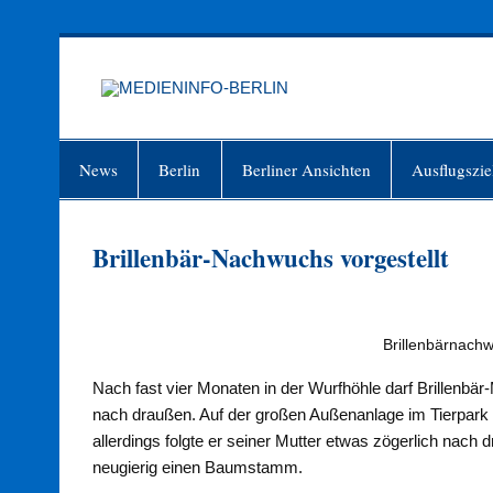
Zum
Inhalt
springen
MEDIEN
Just another WordPress site
News
Berlin
Berliner Ansichten
Ausflugszie
Brillenbär-Nachwuchs vorgestellt
Brillenbärnach
Nach fast vier Monaten in der Wurfhöhle darf Brillenb
nach draußen. Auf der großen Außenanlage im Tierpark Be
allerdings folgte er seiner Mutter etwas zögerlich nach
neugierig einen Baumstamm.