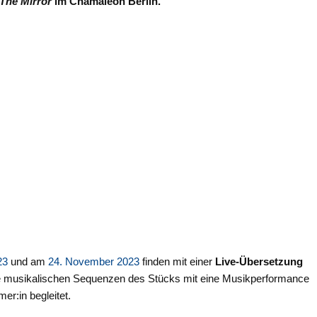
The Mirror
im Chamäleon Berlin.
23
und am
24. November 2023
finden mit einer
Live-Übersetzung
ie musikalischen Sequenzen des Stücks mit eine Musikperformance
r:in begleitet.