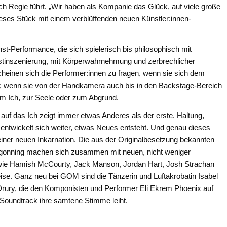
h Regie führt. „Wir haben als Kompanie das Glück, auf viele große
eses Stück mit einem verblüffenden neuen Künstler:innen-
nst-Performance, die sich spielerisch bis philosophisch mit
bstinszenierung, mit Körperwahrnehmung und zerbrechlicher
, scheinen sich die Performer:innen zu fragen, wenn sie sich dem
; wenn sie von der Handkamera auch bis in den Backstage-Bereich
um Ich, zur Seele oder zum Abgrund.
ck auf das Ich zeigt immer etwas Anderes als der erste. Haltung,
ntwickelt sich weiter, etwas Neues entsteht. Und genau dieses
einer neuen Inkarnation. Die aus der Originalbesetzung bekannten
egonning machen sich zusammen mit neuen, nicht weniger
ie Hamish McCourty, Jack Manson, Jordan Hart, Josh Strachan
e. Ganz neu bei GOM sind die Tänzerin und Luftakrobatin Isabel
Drury, die den Komponisten und Performer Eli Ekrem Phoenix auf
-Soundtrack ihre samtene Stimme leiht.