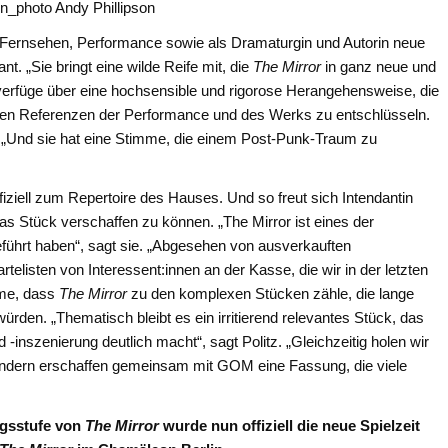
n_photo Andy Phillipson
 Fernsehen, Performance sowie als Dramaturgin und Autorin neue
. „Sie bringt eine wilde Reife mit, die
The Mirror
in ganz neue und
 verfüge über eine hochsensible und rigorose Herangehensweise, die
ielen Referenzen der Performance und des Werks zu entschlüsseln.
t. „Und sie hat eine Stimme, die einem Post-Punk-Traum zu
fiziell zum Repertoire des Hauses. Und so freut sich Intendantin
as Stück verschaffen zu können. „The Mirror ist eines der
eführt haben“, sagt sie. „Abgesehen von ausverkauften
rtelisten von Interessent:innen an der Kasse, die wir in der letzten
mme, dass
The Mirror
zu den komplexen Stücken zähle, die lange
en. „Thematisch bleibt es ein irritierend relevantes Stück, das
inszenierung deutlich macht“, sagt Politz. „Gleichzeitig holen wir
sondern erschaffen gemeinsam mit GOM eine Fassung, die viele
ngsstufe von
The Mirror
wurde nun offiziell die neue Spielzeit