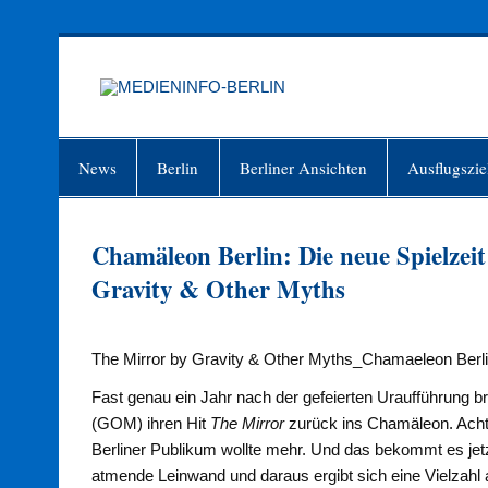
Zum
Inhalt
springen
MEDIEN
Just another WordPress site
News
Berlin
Berliner Ansichten
Ausflugszie
Chamäleon Berlin: Die neue Spielzeit 
Gravity & Other Myths
The Mirror by Gravity & Other Myths_Chamaeleon Berli
Fast genau ein Jahr nach der gefeierten Uraufführung b
(GOM) ihren Hit
The Mirror
zurück ins Chamäleon. Acht
Berliner Publikum wollte mehr. Und das bekommt es jetzt
atmende Leinwand und daraus ergibt sich eine Vielzah