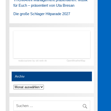
für Euch – präsentiert von Uta Bresan
Die große Schlager Hitparade 2027
realizzazione by siti web ok
OpenWeatherMap
Archiv
Archiv