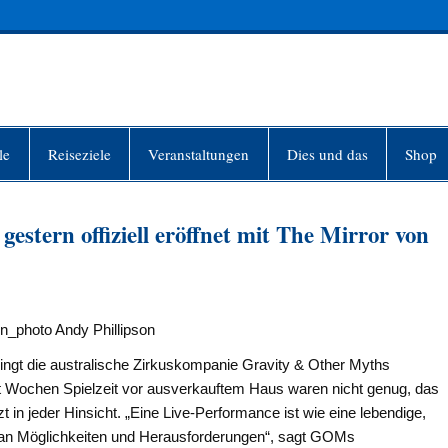
INFO-BERLIN
le
Reiseziele
Veranstaltungen
Dies und das
Shop
gestern offiziell eröffnet mit The Mirror von
n_photo Andy Phillipson
ringt die australische Zirkuskompanie Gravity & Other Myths
 Wochen Spielzeit vor ausverkauftem Haus waren nicht genug, das
 in jeder Hinsicht. „Eine Live-Performance ist wie eine lebendige,
l an Möglichkeiten und Herausforderungen“, sagt GOMs