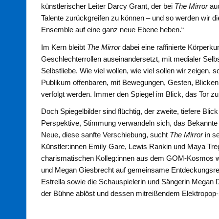
künstlerischer Leiter Darcy Grant, der bei
The Mirror
auc
Talente zurückgreifen zu können – und so werden wir di
Ensemble auf eine ganz neue Ebene heben.“
Im Kern bleibt
The Mirror
dabei eine raffinierte Körperku
Geschlechterrollen auseinandersetzt, mit medialer Sel
Selbstliebe. Wie viel wollen, wie viel sollen wir zeigen
Publikum offenbaren, mit Bewegungen, Gesten, Blicken
verfolgt werden. Immer den Spiegel im Blick, das Tor z
Doch Spiegelbilder sind flüchtig, der zweite, tiefere Bli
Perspektive, Stimmung verwandeln sich, das Bekannte e
Neue, diese sanfte Verschiebung, sucht
The Mirror
in s
Künstler:innen Emily Gare, Lewis Rankin und Maya Tr
charismatischen Kolleg:innen aus dem GOM-Kosmos w
und Megan Giesbrecht auf gemeinsame Entdeckungsreis
Estrella sowie die Schauspielerin und Sängerin Megan 
der Bühne ablöst und dessen mitreißendem Elektropop