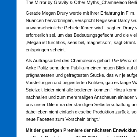
The Mirror by Gravity & Other Myths_Chamaeleon Berli
Gerade Megan Drury werde mit ihrer Erfahrung in Film,
Nuancen hervorbringen, verspricht Regisseur Darcy Grant
unwahrscheinliche Gebiete führen wird“, sagt er. Drury
erforderlich sei, um das Bedeutungsgeflecht und die v
„Megan ist furchtlos, sensibel, magnetisch“, sagt Gran
entspringen scheint.“
Als Auftragsarbeit des Chamäleons gehört
The Mirror
of
Anke Politz sehr, dem Publikum einen neuen Blick auf d
prägnantesten und gefragtesten Stücke, das wir je aufg
Vorstellungen und begeisterten Kritiken, gab es lange Wa
Spielzeit leider nicht alle bedienen konnten.“ Hinzu ko
nachhallen und zum mehrmaligen Anschauen einladen würd
uns unser Dilemma der ständigen Selbsterschaffung und -
dabei eben nicht einfach dieselbe Produktion zurück, 
neue Facetten zum Vorschein bringt.“
Mit der gestrigen Premiere der nächsten Entwicklu