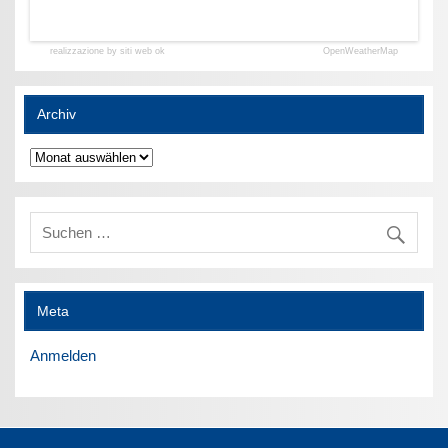
realizzazione by siti web ok
OpenWeatherMap
Archiv
Archiv
Meta
Anmelden