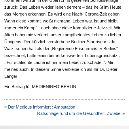
Kommen wir zur
in der Überschrift gestellten Schlüsselfrage
zurück: Das Leben wieder lieben (lernen) – das heißt im Heute
das Morgen erkennen. Es wird eine Nach- Corona-Zeit geben.
Wann diese kommt. weißt niemand. Leben war. ist und bleibt
immer ein Kampf – auch ohne diese komplizierte Jetzzeit. Wir
Alten haben nie verlernt, unser kampfbetontes Leben zu lieben.
Übrigens: Der kürzlich verstorbene Berliner Starfriseur Udo
Walz, scherzhaft als der „Regierende Friseurmeister Berlins“
bezeichnet, hatte einen bemerkenswerten Lcbensgrundsatz :
..Für schlechte Laune ist mir mein Leben zu schade !“. Mir
meines auch. In diesem Sinne verbleibe ich als Ihr Dr. Dieter
Langer .
Ein Beitrag für MEDIENINFO-BERLIN
Beitragsnavigation
« Der Medicus informiert : Amputation
Ratschläge rund um die Gesundheit: Zwiebel »