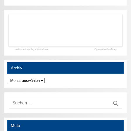
realizzazione by siti web ok
OpenWeatherMap
Archiv
Archiv
Meta