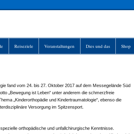
INFO-BERLIN
le
Reiseziele
Veranstaltungen
Dies und das
Shop
urgie fand vom 24. bis 27. Oktober 2017 auf dem Messegelände Süd
Motto „Bewegung ist Leben“ unter anderem die schmerzfreie
hema „Kinderorthopädie und Kindertraumatologie“, ebenso die
terdisziplinäre Versorgung im Spitzensport.
pezielle orthopädische und unfallchirurgische Kenntnisse.