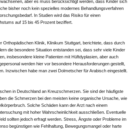
 Erwachsenen, aber es muss berücksichtigt werden, dass Kinder sich
iche bisher noch kein spezielles modernes Behandlungsverfahren
orschungsbedarf. In Studien wird das Risiko für einen
tums auf 15 bis 45 Prozent beziffert.
r Orthopädischen Klinik, Klinikum Stuttgart, berichtete, dass durch
ern die besondere Situation entstanden sei, dass sehr viele Kinder
, insbesondere kleine Patienten mit Hüftdyplasien, aber auch
epersonal werden hier vor besondere Herausforderungen gestellt,
en. Inzwischen habe man zwei Dolmetscher für Arabisch eingestellt.
nschen in Deutschland an Kreuzschmerzen. Sie sind der häufigste
aben die Schmerzen bei den meisten keine organische Ursache, wie
belkörperbruch. Solche Schäden kann der Arzt nach einem
ntersuchung mit hoher Wahrscheinlichkeit ausschließen. Eventuelle
d sollten jedoch erfragt werden. Stress, Ängste oder Probleme im
enso begünstigen wie Fehlhaltung, Bewegungsmangel oder harte