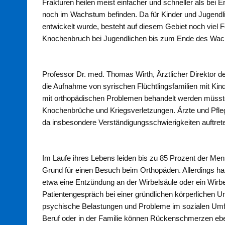
Frakturen heilen meist einfacher und schneller als bei
noch im Wachstum befinden. Da für Kinder und Jugendl
entwickelt wurde, besteht auf diesem Gebiet noch viel F
Knochenbruch bei Jugendlichen bis zum Ende des Wachs
Professor Dr. med. Thomas Wirth, Ärztlicher Direktor de
die Aufnahme von syrischen Flüchtlingsfamilien mit Kind
mit orthopädischen Problemen behandelt werden müssten
Knochenbrüche und Kriegsverletzungen. Ärzte und Pfleg
da insbesondere Verständigungsschwierigkeiten auftret
Im Laufe ihres Lebens leiden bis zu 85 Prozent der Me
Grund für einen Besuch beim Orthopäden. Allerdings h
etwa eine Entzündung an der Wirbelsäule oder ein Wir
Patientengespräch bei einer gründlichen körperlichen U
psychische Belastungen und Probleme im sozialen Umfel
Beruf oder in der Familie können Rückenschmerzen eb