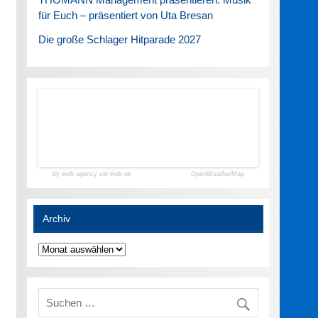
für Euch – präsentiert von Uta Bresan
Die große Schlager Hitparade 2027
by web agency siti web ok
OpenWeatherMap
Archiv
Archiv