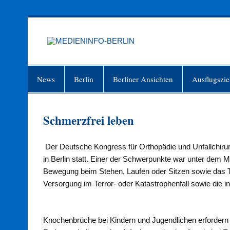
Zum
Inhalt
springen
MEDIEN
Just another WordPress site
News
Berlin
Berliner Ansichten
Ausflugszie
Schmerzfrei leben
Der Deutsche Kongress für Orthopädie und Unfallchir
in Berlin statt. Einer der Schwerpunkte war unter dem 
Bewegung beim Stehen, Laufen oder Sitzen sowie das T
Versorgung im Terror- oder Katastrophenfall sowie die in
Knochenbrüche bei Kindern und Jugendlichen erfordern s