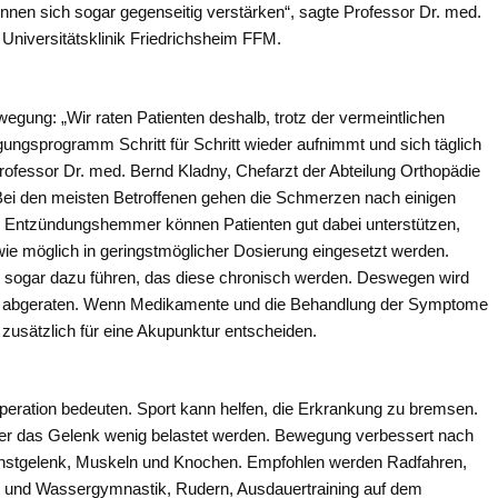
nen sich sogar gegenseitig verstärken“, sagte Professor Dr. med.
 Universitätsklinik Friedrichsheim FFM.
egung: „Wir raten Patienten deshalb, trotz der vermeintlichen
ungsprogramm Schritt für Schritt wieder aufnimmt und sich täglich
rofessor Dr. med. Bernd Kladny, Chefarzt der Abteilung Orthopädie
 Bei den meisten Betroffenen gehen die Schmerzen nach einigen
d Entzündungshemmer können Patienten gut dabei unterstützen,
e möglich in geringstmöglicher Dosierung eingesetzt werden.
 sogar dazu führen, das diese chronisch werden. Deswegen wird
g abgeraten. Wenn Medikamente und die Behandlung der Symptome
 zusätzlich für eine Akupunktur entscheiden.
peration bedeuten. Sport kann helfen, die Erkrankung zu bremsen.
aber das Gelenk wenig belastet werden. Bewegung verbessert nach
nstgelenk, Muskeln und Knochen. Empfohlen werden Radfahren,
g und Wassergymnastik, Rudern, Ausdauertraining auf dem