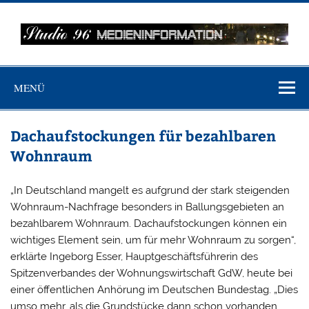
Zum
Inhalt
springen
MEDIENINFO-
Just another WordPress site
BERLIN
MENÜ
Dachaufstockungen für bezahlbaren
Wohnraum
„In Deutschland mangelt es aufgrund der stark steigenden
Wohnraum-Nachfrage besonders in Ballungsgebieten an
bezahlbarem Wohnraum. Dachaufstockungen können ein
wichtiges Element sein, um für mehr Wohnraum zu sorgen“,
erklärte Ingeborg Esser, Hauptgeschäftsführerin des
Spitzenverbandes der Wohnungswirtschaft GdW, heute bei
einer öffentlichen Anhörung im Deutschen Bundestag. „Dies
umso mehr, als die Grundstücke dann schon vorhanden