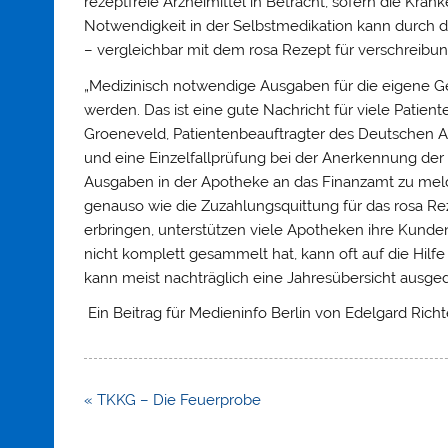
rezeptfreie Arzneimittel in Betracht, sofern die Kra
Notwendigkeit in der Selbstmedikation kann durch
– vergleichbar mit dem rosa Rezept für verschreibun
„Medizinisch notwendige Ausgaben für die eigene G
werden. Das ist eine gute Nachricht für viele Patien
Groeneveld, Patientenbeauftragter des Deutschen A
und eine Einzelfallprüfung bei der Anerkennung der 
Ausgaben in der Apotheke an das Finanzamt zu mel
genauso wie die Zuzahlungsquittung für das rosa R
erbringen, unterstützen viele Apotheken ihre Kunden
nicht komplett gesammelt hat, kann oft auf die Hil
kann meist nachträglich eine Jahresübersicht ausge
Ein Beitrag für Medieninfo Berlin von Edelgard Richt
Beitragsnavigation
« TKKG – Die Feuerprobe