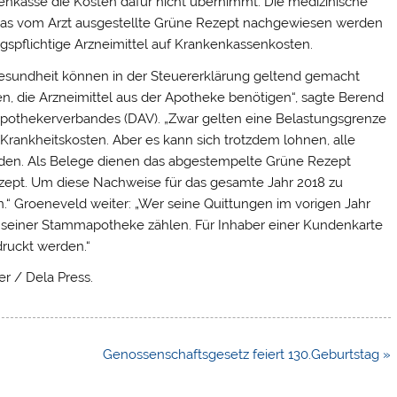
nkenkasse die Kosten dafür nicht übernimmt. Die medizinische
 das vom Arzt ausgestellte Grüne Rezept nachgewiesen werden
gspflichtige Arzneimittel auf Krankenkassenkosten.
esundheit können in der Steuererklärung geltend gemacht
ten, die Arzneimittel aus der Apotheke benötigen“, sagte Berend
pothekerverbandes (DAV). „Zwar gelten eine Belastungsgrenze
Krankheitskosten. Aber es kann sich trotzdem lohnen, alle
den. Als Belege dienen das abgestempelte Grüne Rezept
ezept. Um diese Nachweise für das gesamte Jahr 2018 zu
.“ Groeneveld weiter: „Wer seine Quittungen im vorigen Jahr
fe seiner Stammapotheke zählen. Für Inhaber einer Kundenkarte
druckt werden.“
er / Dela Press.
Genossenschaftsgesetz feiert 130.Geburtstag »