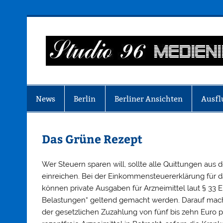
Zum
Inhalt
springen
Just another WordPress site
News
Berlin
Berliner Ansichten
Ausfl
Das Grüne Rezept
Wer Steuern sparen will, sollte alle Quittungen au
einreichen. Bei der Einkommensteuererklärung für d
können private Ausgaben für Arzneimittel laut § 33
Belastungen“ geltend gemacht werden. Darauf mac
der gesetzlichen Zuzahlung von fünf bis zehn Euro