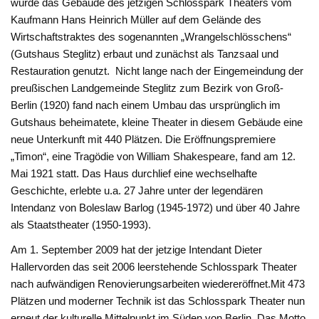
wurde das Gebäude des jetzigen Schlosspark Theaters vom
Kaufmann Hans Heinrich Müller auf dem Gelände des
Wirtschaftstraktes des sogenannten „Wrangelschlösschens“
(Gutshaus Steglitz) erbaut und zunächst als Tanzsaal und
Restauration genutzt. Nicht lange nach der Eingemeindung der
preußischen Landgemeinde Steglitz zum Bezirk von Groß-
Berlin (1920) fand nach einem Umbau das ursprünglich im
Gutshaus beheimatete, kleine Theater in diesem Gebäude eine
neue Unterkunft mit 440 Plätzen. Die Eröffnungspremiere
„Timon“, eine Tragödie von William Shakespeare, fand am 12.
Mai 1921 statt. Das Haus durchlief eine wechselhafte
Geschichte, erlebte u.a. 27 Jahre unter der legendären
Intendanz von Boleslaw Barlog (1945-1972) und über 40 Jahre
als Staatstheater (1950-1993).
Am 1. September 2009 hat der jetzige Intendant Dieter
Hallervorden das seit 2006 leerstehende Schlosspark Theater
nach aufwändigen Renovierungsarbeiten wiedereröffnet.Mit 473
Plätzen und moderner Technik ist das Schlosspark Theater nun
erneut der kulturelle Mittelpunkt im Süden von Berlin. Das Motto