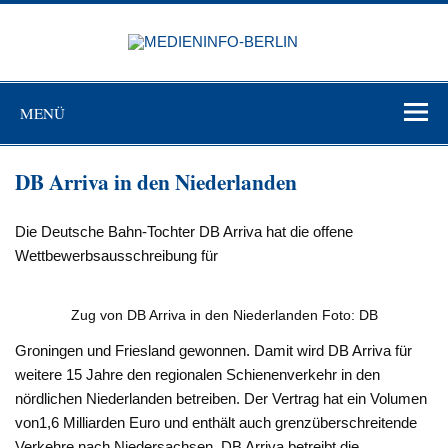
Zum
Inhalt
MEDIEN
springen
BERL
Just another WordPress site
MENÜ
DB Arriva in den Niederlanden
Die Deutsche Bahn-Tochter DB Arriva hat die offene
Wettbewerbsausschreibung für
Zug von DB Arriva in den Niederlanden Foto: DB
Groningen und Friesland gewonnen. Damit wird DB Arriva für
weitere 15 Jahre den regionalen Schienenverkehr in den
nördlichen Niederlanden betreiben. Der Vertrag hat ein Volumen
von1,6 Milliarden Euro und enthält auch grenzüberschreitende
Verkehre nach Niedersachsen. DB Arriva betreibt die