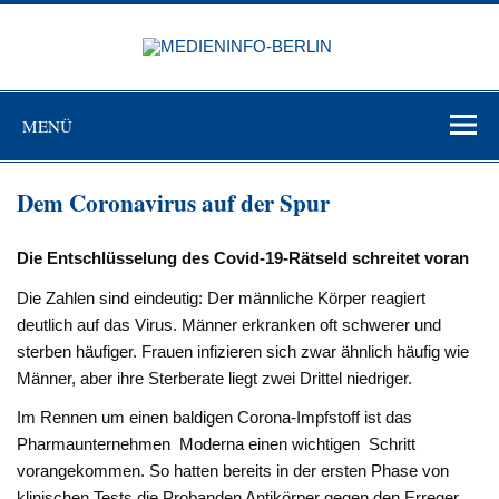
Zum
Inhalt
MEDIEN
springen
BERL
Just another WordPress site
MENÜ
Dem Coronavirus auf der Spur
Die Entschlüsselung des Covid-19-Rätseld schreitet voran
Die Zahlen sind eindeutig: Der männliche Körper reagiert
deutlich auf das Virus. Männer erkranken oft schwerer und
sterben häufiger. Frauen infizieren sich zwar ähnlich häufig wie
Männer, aber ihre Sterberate liegt zwei Drittel niedriger.
Im Rennen um einen baldigen Corona-Impfstoff ist das
Pharmaunternehmen Moderna einen wichtigen Schritt
vorangekommen. So hatten bereits in der ersten Phase von
klinischen Tests die Probanden Antikörper gegen den Erreger