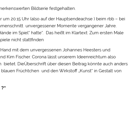
emerkenswerten Bildserie festgehalten.
r um 20.15 Uhr (also auf der Hauptsendeachse ) beim rbb – bei
ammenschnitt unvergessener Momente vergangener Jahre.
ände im Spiel“ hatte“. Das heißt im Klartext: Zum ersten Male
piele nicht stattfinden
in Hand mit dem unvergessenen Johannes Heesters und
und Kim Fischer. Corona lässt unserem Ideenreichtum also
irn bietet. DieÜberschrift über diesen Beitrag könnte auch anders
 blauen Früchtchen und den Wirkstoff „Kunst“ in Gestalt von
 ?“