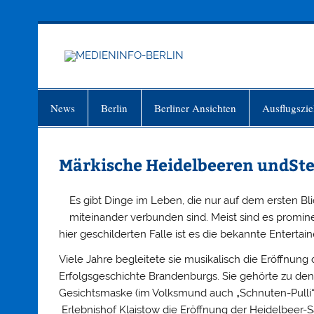
Zum
Inhalt
springen
MEDIEN
Just another WordPress site
News
Berlin
Berliner Ansichten
Ausflugszie
Märkische Heidelbeeren undSt
Es gibt Dinge im Leben, die nur auf dem ersten 
miteinander verbunden sind. Meist sind es promin
hier geschilderten Falle ist es die bekannte Enterta
Viele Jahre begleitete sie musikalisch die Eröffnung
Erfolgsgeschichte Brandenburgs. Sie gehörte zu de
Gesichtsmaske (im Volksmund auch „Schnuten-Pull
Erlebnishof Klaistow die Eröffnung der Heidelbeer-