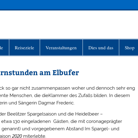
INFO-BERLIN
le
Reiseziele
Veranstaltungen
Dies und das
Shop
ernstunden am Elbufer
Blick so gar nicht zusammenpassen woher und dennoch sehr eng
ente Menschen, die dieKlammer des Zufalls bilden. In diesem
inerin und Sängerin Dagmar Frederic.
 der Beelitzer Spargelsaison und die Heidelbeer –
n etwa 130 eingeladenen Gästen, die mit coronageprägter
i“ genannt) und vorgegebenem Abstand Im Spargel- und
Saison
2020
miterlebte.