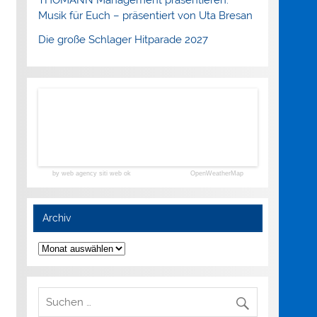
Musik für Euch – präsentiert von Uta Bresan
Die große Schlager Hitparade 2027
by web agency siti web ok
OpenWeatherMap
Archiv
Archiv