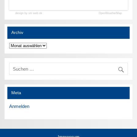
design by siti web ok
OpenWeatherMap
Archiv
Archiv
Meta
Anmelden
Impressum