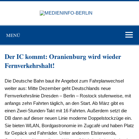
Zum
Inhalt
MEDIEN
springen
BERL
Just another WordPress site
MENÜ
Der IC kommt: Oranienburg wird wieder
Fernverkehrshalt!
Die Deutsche Bahn baut ihr Angebot zum Fahrplanwechsel
weiter aus: Mitte Dezember geht Deutschlands neue
Fernverkehrslinie Dresden – Berlin – Rostock stufenweise, mit
anfangs zehn Fahrten täglich, an den Start. Ab März gibt es
einen Zwei-Stunden-Takt mit 16 Fahrten. Außerdem setzt die
DB dann auf dieser neuen Linie moderne Doppelstockzüge ein.
Sie bieten WLAN, Bordgastronomie im Zugcafé und haben Platz
für Gepäck und Fahrräder. Unter anderem Elsterwerda,