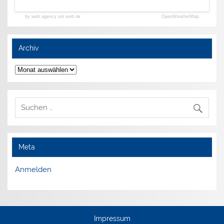
by web agency siti web ok
OpenWeatherMap
Archiv
Archiv
Meta
Anmelden
Impressum