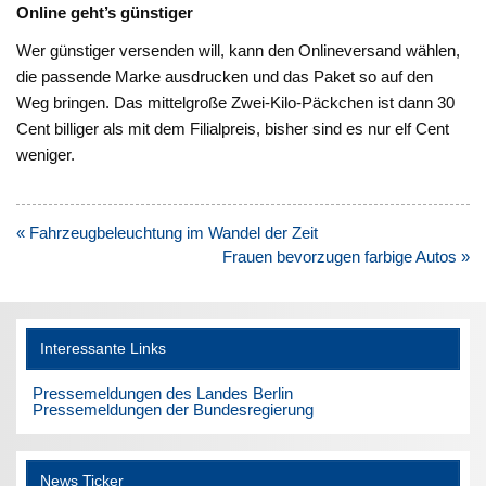
Online geht’s günstiger
Wer günstiger versenden will, kann den Onlineversand wählen,
die passende Marke ausdrucken und das Paket so auf den
Weg bringen. Das mittelgroße Zwei-Kilo-Päckchen ist dann 30
Cent billiger als mit dem Filialpreis, bisher sind es nur elf Cent
weniger.
Beitragsnavigation
« Fahrzeugbeleuchtung im Wandel der Zeit
Frauen bevorzugen farbige Autos »
Interessante Links
Pressemeldungen des Landes Berlin
Pressemeldungen der Bundesregierung
News Ticker