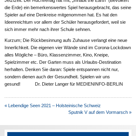
Jetztzeit. Der Huchverlag hat mit, „Inhabit the Earth“ (Bevölkert
die Erde) ein bemerkenswertes Spiel herausgebracht, das seine
Spieler auf eine Denkreise mitgenommen hat. Es hat den
Ideenreichtum vor allem der Schüler herausgefordert, weil sie
sich immer mehr nach ihrer Schule sehnen.
Kurzum; Die Rückbesinnung aufs Zuhause verlangt eine neue
Innerlichkeit. Die eigenen vier Wände sind im Corona-Lockdown
alles Mögliche – Büro, Klassenzimmer, Kino, Kneipe,
Spielzimmer etc. Der Garten muss als Urlaubs-Destination
herhalten. Denken Sie daran: Spiele entspannen nicht nur,
sondern dienen auch der Gesundheit. Spielen wir uns
gesund! Dr. Dieter Langer für MEDIENINFO-BERLIN
Beitragsnavigation
« Lebendige Seen 2021 – Holsteinische Schweiz
Sputnik V auf dem Vormarsch »