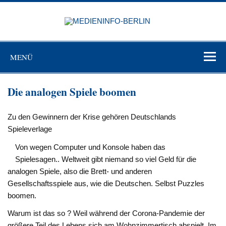
Zum
Inhalt
MEDIEN
springen
BERL
Just another WordPress site
MENÜ
Die analogen Spiele boomen
Zu den Gewinnern der Krise gehören Deutschlands
Spieleverlage
Von wegen Computer und Konsole haben das
Spielesagen.. Weltweit gibt niemand so viel Geld für die
analogen Spiele, also die Brett- und anderen
Gesellschaftsspiele aus, wie die Deutschen. Selbst Puzzles
boomen.
Warum ist das so ? Weil während der Corona-Pandemie der
größere Teil des Lebens sich am Wohnzimmertisch abspielt. Im