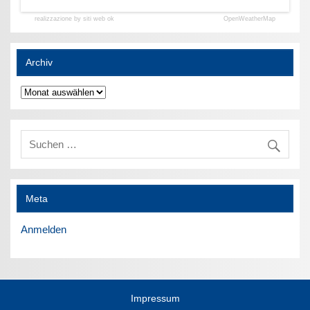
realizzazione by siti web ok
OpenWeatherMap
Archiv
Archiv
Meta
Anmelden
Impressum