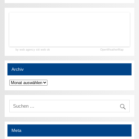
by web agency siti web ok
OpenWeatherMap
Archiv
Archiv
Meta