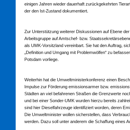
einigen Jahren wieder dauerhaft zurückgekehrten Tierart,
der den Ist-Zustand dokumentiert.
Zur Unterstützung weiterer Diskussionen auf Ebene der 
Arbeitsgruppe auf Amtschef- bzw. Staatssekretärseben
als UMK-Vorsitzland vereinbart. Sie hat den Auftrag, s
„Definition und Umgang mit Problemwölfen“ zu befassen
Potsdam vorliege.
Weiterhin hat die Umweltministerkonferenz einen Besc
Impulse zur Förderung emissionsarmer bzw. emissionsfr
Städten an viel befahrenen Straßen die Grenzwerte noch
und bei einer Sonder-UMK wurden hierzu bereits zahl
sind hier Dieselfahrzeuge identifiziert worden, deren 
Die Umweltminister wollen sicherstellen, dass Verbrauc
werden. Dazu soll unter anderem die Schaffung eines A