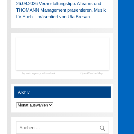
26.09.2026 Veranstaltungstipp: ATeams und
THOMANN Management präsentieren. Musik
für Euch – präsentiert von Uta Bresan
by web agency siti web ok
OpenWeatherMap
Archiv
Archiv