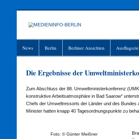
Zum
Inhalt
springen
MEDIEN
Just another WordPress site
News
Berlin
Berliner Ansichten
Ausflugszie
Die Ergebnisse der Umweltministerk
Zum Abschluss der 88. Umweltministerkonferenz (UMK)
konstruktive Arbeitsatmosphäre in Bad Saarow“ unterstr
Chefs der Umweltressorts der Länder und des Bundes a
Minister hatten knapp 40 Tagesordnungspunkte zu beha
Bra
Foto: © Günter Meißner