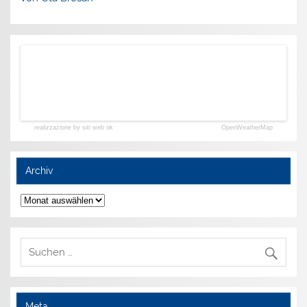
realizzazione by siti web ok
OpenWeatherMap
Archiv
Archiv
Meta