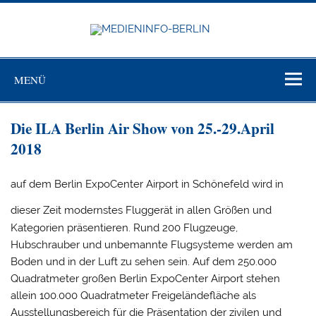
Zum
Inhalt
springen
MEDIEN
BERL
Just another WordPress site
MENÜ
Die ILA Berlin Air Show von 25.-29.April
2018
auf dem Berlin ExpoCenter Airport in Schönefeld wird in
dieser Zeit modernstes Fluggerät
in allen Größen und
Kategorien präsentieren. Rund 200 Flugzeuge,
Hubschrauber und unbemannte Flugsysteme werden am
Boden und in der Luft zu sehen sein. Auf dem 250.000
Quadratmeter großen Berlin ExpoCenter Airport stehen
allein 100.000 Quadratmeter Freigeländefläche als
Ausstellungsbereich für die Präsentation der zivilen und