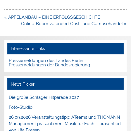
Beitragsnavigation
« APFELANBAU – EINE ERFOLGSGESCHICHTE
Online-Boom verändert Obst- und Gemüsehandel »
Interessante Links
Pressemeldungen des Landes Berlin
Pressemeldungen der Bundesregierung
News Ticker
Die große Schlager Hitparade 2027
Foto-Studio
26.09.2026 Veranstaltungstipp: ATeams und THOMANN
Management präsentieren. Musik für Euch – präsentiert
von Uta Bresan