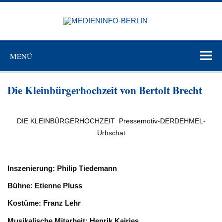
Zum
Inhalt
MEDIEN
springen
BERL
Just another WordPress site
MENÜ
Die Kleinbürgerhochzeit von Bertolt Brecht
DIE KLEINBÜRGERHOCHZEIT Pressemotiv-DERDEHMEL-
Urbschat
Inszenierung: Philip Tiedemann
Bühne: Etienne Pluss
Kostüme: Franz Lehr
Musikalische Mitarbeit: Henrik Kairies