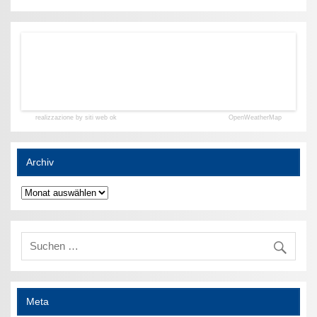
realizzazione by siti web ok
OpenWeatherMap
Archiv
Archiv
Meta