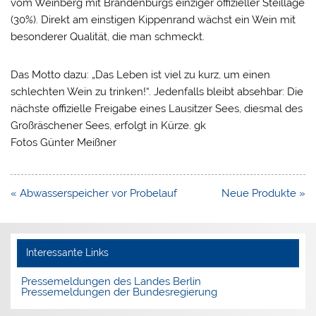
vom Weinberg mit Brandenburgs einziger offizieller Steillage
(30%). Direkt am einstigen Kippenrand wächst ein Wein mit
besonderer Qualität, die man schmeckt.
Das Motto dazu: „Das Leben ist viel zu kurz, um einen
schlechten Wein zu trinken!“. Jedenfalls bleibt absehbar: Die
nächste offizielle Freigabe eines Lausitzer Sees, diesmal des
Großräschener Sees, erfolgt in Kürze. gk
Fotos Günter Meißner
Beitragsnavigation
« Abwasserspeicher vor Probelauf
Neue Produkte »
Interessante Links
Pressemeldungen des Landes Berlin
Pressemeldungen der Bundesregierung