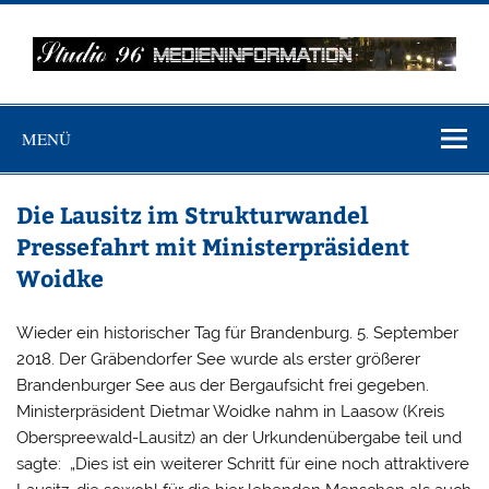
Zum
Inhalt
springen
MEDIENINFO-
Just another WordPress site
BERLIN
MENÜ
Die Lausitz im Strukturwandel
Pressefahrt mit Ministerpräsident
Woidke
Wieder ein historischer Tag für Brandenburg. 5. September
2018. Der Gräbendorfer See wurde als erster größerer
Brandenburger See aus der Bergaufsicht frei gegeben.
Ministerpräsident Dietmar Woidke nahm in Laasow (Kreis
Oberspreewald-Lausitz) an der Urkundenübergabe teil und
sagte: „Dies ist ein weiterer Schritt für eine noch attraktivere