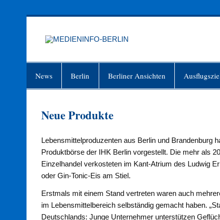
Zum
Inhalt
springen
MEDIEN
Just another WordPress site
News
Berlin
Berliner Ansichten
Ausflugszie
Neue Produkte
Lebensmittelproduzenten aus Berlin und Brandenburg h
Produktbörse der IHK Berlin vorgestellt. Die mehr als 
Einzelhandel verkosteten im Kant-Atrium des Ludwig 
oder Gin-Tonic-Eis am Stiel.
Erstmals mit einem Stand vertreten waren auch mehrere 
im Lebensmittelbereich selbständig gemacht haben. „Start
Deutschlands: Junge Unternehmer unterstützen Geflücht