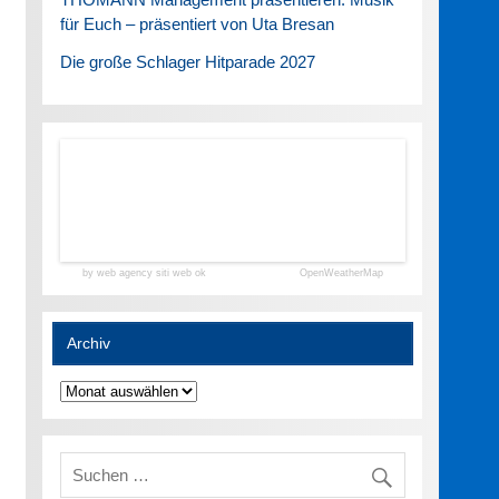
für Euch – präsentiert von Uta Bresan
Die große Schlager Hitparade 2027
by web agency siti web ok
OpenWeatherMap
Archiv
Archiv