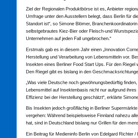
Ziel der Regionalen Produktbörse ist es, Anbieter regio
Umfrage unter den Ausstellern belegt, dass Berlin für d
Standort ist“, so Simone Blömer, Branchenkoordinatorin
selbstgebrautes Kiez-Bier oder Fleisch-und Wurstspezia
Unternehmen auf jeden Fall ungebrochen.“
Erstmals gab es in diesem Jahr einen „Innovation Corner
Herstellung und Verarbeitung von Lebensmitteln vor. Be
Insekten eines Berliner Food Start Ups. Für den Riegel w
Den Riegel gibt es bislang in den Geschmacksrichtunge
„Was viele Deutsche noch gewöhnungsbedürftig finden, i
Lebensmittel auf Insektenbasis nicht nur aufgrund ihr
Effizienz bei der Herstellung geschätzt“, erklärte Simon
Bis Insekten jedoch großflächig in Berliner Supermärkte
vergehen: Während beispielsweise Finnland nahezu alle 
hat, sind in Deutschland bislang nur Grillen für den me
Ein Beitrag für Medieninfo Berlin von Edelgard Richter /