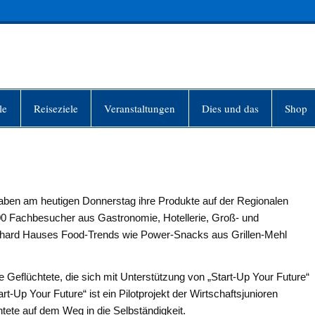
INFO-BERLIN
le
Reiseziele
Veranstaltungen
Dies und das
Shop
aben am heutigen Donnerstag ihre Produkte auf der Regionalen
200 Fachbesucher aus Gastronomie, Hotellerie, Groß- und
Erhard Hauses Food-Trends wie Power-Snacks aus Grillen-Mehl
Geflüchtete, die sich mit Unterstützung von „Start-Up Your Future“
-Up Your Future“ ist ein Pilotprojekt der Wirtschaftsjunioren
ete auf dem Weg in die Selbständigkeit.