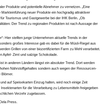
naler Produkte und potentielle Abnehmer zu vernetzen. „Eine
ie Markteinführung neuer Produkte ein hochgradig attraktiver
 für Tourismus und Gastgewerbe bei der IHK Berlin. „Ob
litäten: Der Trend zu regionalen Produkten ist nach Aussage der
“: Hier stellten junge Unternehmen aktuelle Trends in der
sonders großes Interesse gab es dabei für die Müsli-Riegel aus
erden Grillen von einer biozertifizierten Farm zu Mehl verarbeitet.
n Apfel- Zimt und salzige Schokolade.
st in anderen Ländern längst ein absoluter Trend. Dort werden
es hohen Nährstoffgehaltes sondern auch wegen der Ressourcen-
e Blömer.
 und auf Speisekarten Einzug halten, wird noch einige Zeit
Insektenarten für die Verarbeitung zu Lebensmitteln freigegeben
nschlichen Verzehr zugelassen.
 Dela Press.