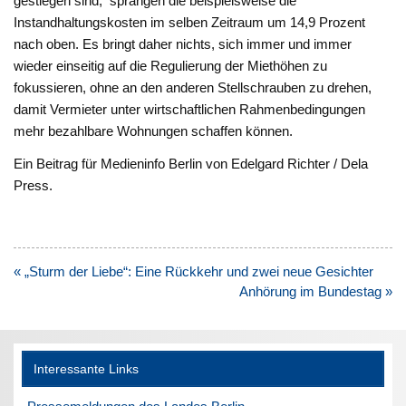
gestiegen sind, sprangen die beispielsweise die
Instandhaltungskosten im selben Zeitraum um 14,9 Prozent
nach oben. Es bringt daher nichts, sich immer und immer
wieder einseitig auf die Regulierung der Miethöhen zu
fokussieren, ohne an den anderen Stellschrauben zu drehen,
damit Vermieter unter wirtschaftlichen Rahmenbedingungen
mehr bezahlbare Wohnungen schaffen können.
Ein Beitrag für Medieninfo Berlin von Edelgard Richter / Dela
Press.
Beitragsnavigation
« „Sturm der Liebe“: Eine Rückkehr und zwei neue Gesichter
Anhörung im Bundestag »
Interessante Links