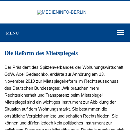
Zum
Inhalt
MEDIEN
springen
BERL
Just another WordPress site
MENÜ
Die Reform des Mietspiegels
Der Präsident des Spitzenverbandes der Wohunungswirtschaft
GdW, Axel Gedaschko, erklärte zur Anhörung am 13.
November 2019 zur Mietspiegelreform im Rechtsausschuss
des Deutschen Bundestages: „Wir brauchen mehr
Rechtssicherheit und Transparenz beim Mietspiegel.
Mietspiegel sind ein wichtiges Instrument zur Abbildung der
Situation auf dem Wohnungsmarkt. Sie bestimmen die
ortsübliche Vergleichsmiete und schaffen Rechtsfrieden. Sie
können und dürfen jedoch kein politisches Instrument zur
beliebigen Steuerung der Miethöhe sein. Deshalb macht es sich