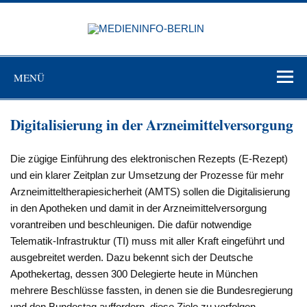
Zum
Inhalt
MEDIEN
springen
BERL
Just another WordPress site
MENÜ
Digitalisierung in der Arzneimittelversorgung
Die zügige Einführung des elektronischen Rezepts (E-Rezept)
und ein klarer Zeitplan zur Umsetzung der Prozesse für mehr
Arzneimitteltherapiesicherheit (AMTS) sollen die Digitalisierung
in den Apotheken und damit in der Arzneimittelversorgung
vorantreiben und beschleunigen. Die dafür notwendige
Telematik-Infrastruktur (TI) muss mit aller Kraft eingeführt und
ausgebreitet werden. Dazu bekennt sich der Deutsche
Apothekertag, dessen 300 Delegierte heute in München
mehrere Beschlüsse fassten, in denen sie die Bundesregierung
und den Bundestag auffordern, diese Ziele zu verfolgen.