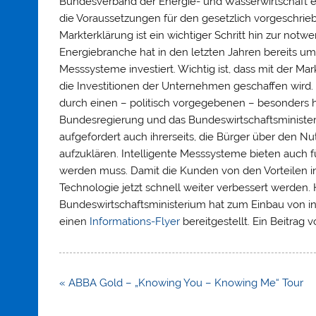
Bundesverband der Energie- und Wasserwirtschaft e.
die Voraussetzungen für den gesetzlich vorgeschrieb
Markterklärung ist ein wichtiger Schritt hin zur notw
Energiebranche hat in den letzten Jahren bereits umf
Messsysteme investiert. Wichtig ist, dass mit der Ma
die Investitionen der Unternehmen geschaffen wird.
durch einen – politisch vorgegebenen – besonders 
Bundesregierung und das Bundeswirtschaftsministe
aufgefordert auch ihrerseits, die Bürger über den N
aufzuklären. Intelligente Messsysteme bieten auch f
werden muss. Damit die Kunden von den Vorteilen in
Technologie jetzt schnell weiter verbessert werden. Hi
Bundeswirtschaftsministerium hat zum Einbau von 
einen
Informations-Flyer
bereitgestellt. Ein Beitrag 
Beitragsnavigation
« ABBA Gold – „Knowing You – Knowing Me“ Tour