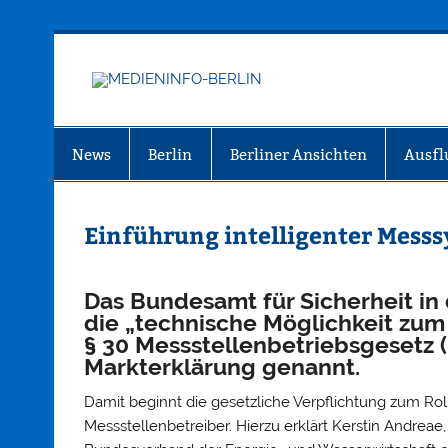
Zum
Inhalt
springen
MEDIEN
Just another WordPress site
News
Berlin
Berliner Ansichten
Ausfl
Einführung intelligenter Mess
Das Bundesamt für Sicherheit in 
die „technische Möglichkeit zum
§ 30 Messstellenbetriebsgesetz (
Markterklärung genannt.
Damit beginnt die gesetzliche Verpflichtung zum Ro
Messstellenbetreiber. Hierzu erklärt Kerstin Andre