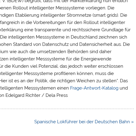
 V. (BDEW) begrüßt, dass mit der Markterklärung nun endlich
enen Rollout intelligenter Messsysteme vorliegen. Die
endigen Etablierung intelligenter Stromnetze (smart grids). Die
angreich in die Vorbereitungen für den Rollout intelligenter
rkterklärung eine transparente und rechtssichere Grundlage für
 Die intelligenten Messsysteme in Deutschland zeichnen sich
hohen Standard von Datenschutz und Datensicherheit aus. Die
rium wie auch die umsetzenden Behörden sind daher
utzen intelligenter Messsysteme für die Energiewende
ür die Kunden viel Potenzial, das jedoch weiter erschlossen
telligenter Messsysteme profitieren können, muss die
er ist es an der Politik, die richtigen Weichen zu stellen“. Das
intelligenten Messsystemen einen
Frage-Antwort-Katalog
und
von Edelgard Richter / Dela Press
Spanische Lokführer bei der Deutschen Bahn »