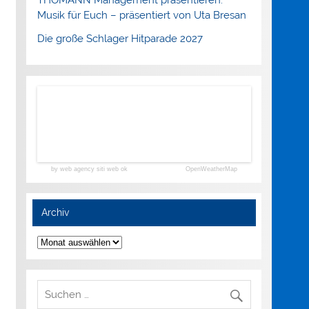
Musik für Euch – präsentiert von Uta Bresan
Die große Schlager Hitparade 2027
by web agency siti web ok
OpenWeatherMap
Archiv
Archiv